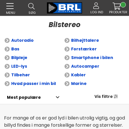
LOG IND
PRODUKTER
MENU
SØG
Bilstereo
Autoradio
Bilhøjttalere
Bas
Forstærker
Bilpleje
Smartphone i bilen
LED-lys
Autocamper
Tilbehør
Kabler
Hvad passer i min bil
Marine
Vis filtre
For mange af os er god lyd i bilen utrolig vigtig, og god
billyd findes i mange forskellige former og størrelser.