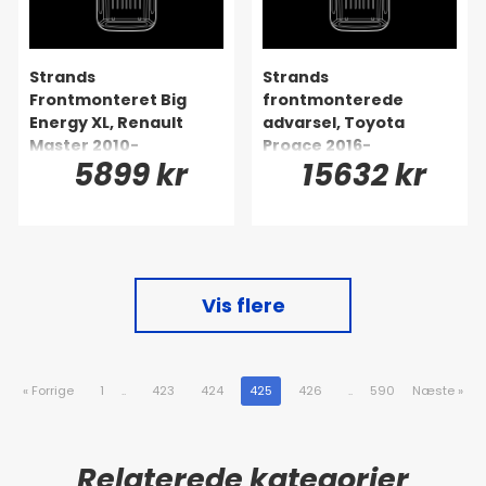
Strands
Strands
Frontmonteret Big
frontmonterede
Energy XL, Renault
advarsel, Toyota
Master 2010-
Proace 2016-
5899 kr
15632 kr
Vis flere
«
Forrige
1
..
423
424
425
426
..
590
Næste
»