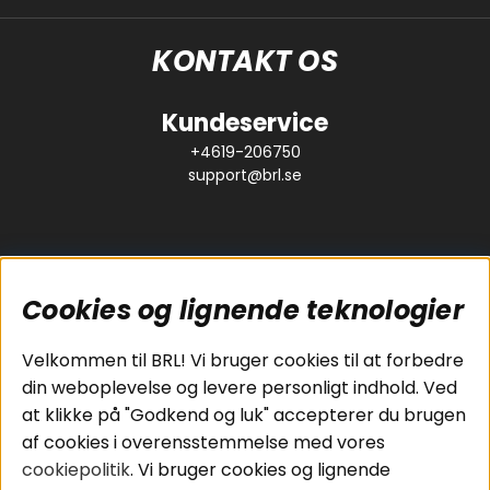
KONTAKT OS
Kundeservice
+4619-206750
support@brl.se
Cookies og lignende teknologier
Populære sider
Kundeservice
Velkommen til BRL! Vi bruger cookies til at forbedre
Pakkeløsninger
Cookies
din weboplevelse og levere personligt indhold. Ved
Bilstereo
Handelsbetingelser
at klikke på "Godkend og luk" accepterer du brugen
Højttalere
Personvernpolicy
af cookies i overensstemmelse med vores
Forstærker
Service / Garanti /
cookiepolitik
. Vi bruger cookies og lignende
Smartphone
Retur