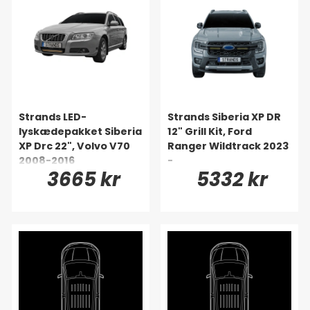
Strands LED-
Strands Siberia XP DR
lyskædepakket Siberia
12" Grill Kit, Ford
XP Drc 22", Volvo V70
Ranger Wildtrack 2023
2008-2016
-
3665 kr
5332 kr