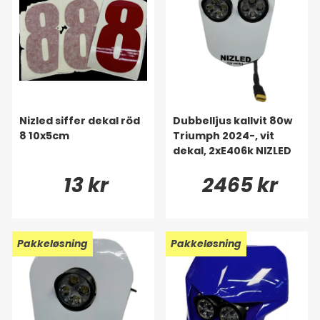
Nizled siffer dekal röd
Dubbelljus kallvit 80w
8 10x5cm
Triumph 2024-, vit
dekal, 2xE406k NIZLED
13 kr
2465 kr
Pakkeløsning
Pakkeløsning