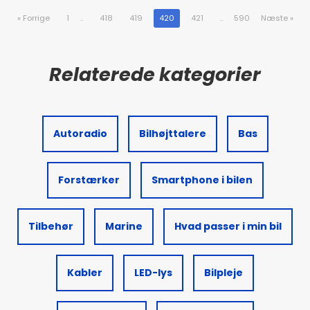
«
Forrige
1
..
418
419
420
421
..
590
Næste
»
Autoradio
Bilhøjttalere
Bas
Forstærker
Smartphone i bilen
Tilbehør
Marine
Hvad passer i min bil
Kabler
LED-lys
Bilpleje