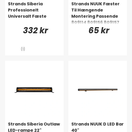
Strands Siberia
Strands NUUK Fæster
Professionelt
Til Hængende
Universalt Fæste
Montering Passende
809114 809156 809157
332 kr
65 kr
809121
(1)
Strands Siberia Outlaw
Strands NUUK D LED Bar
LED-rampe 22"
40"