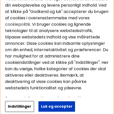
Pakkeløsninger
Cookies
din weboplevelse og levere personligt indhold. Ved
Bilstereo
Handelsbetingelser
at klikke på "Godkend og luk" accepterer du brugen
Højttalere
Personvernpolicy
af cookies i overensstemmelse med vores
Forstærker
Service / Garanti /
cookiepolitik
. Vi bruger cookies og lignende
Smartphone
Retur
teknologier til at analysere webstedsstrafik,
Tilbehør
tilpasse webstedets indhold og vise målrettede
Kabler
annoncer. Disse cookies kan indsamle oplysninger
om din enhed, internetaktivitet og præferencer. Du
har mulighed for at administrere dine
Områder
Følg os
cookieindstillinger ved at klikke på "Indstillinger". Her
Instagram
Bilstereo
kan du vælge, hvilke kategorier af cookies der skal
Hjemmestereo
Facebook
aktiveres eller deaktiveres. Bemærk, at
S
ø
g på din bil
deaktivering af visse cookies kan påvirke
Youtube
webstedets funktionalitet og ydeevne.
Tiktok
For mere information om, hvordan vi bruger
cookies og behandler dine personoplysninger, læs
Indstillinger
Luk og accepter
Copyright © 2026 - BRL Electronics
venligst vores
personvernpolicy
. Ved at fortsætte