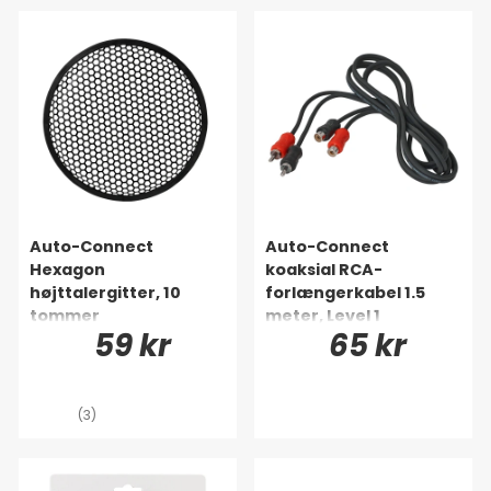
Auto-Connect
Auto-Connect
Hexagon
koaksial RCA-
højttalergitter, 10
forlængerkabel 1.5
tommer
meter, Level 1
59 kr
65 kr
(3)