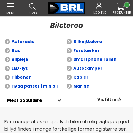
LOG IND
PRODUKTER
MENU
SØG
Bilstereo
Autoradio
Bilhøjttalere
Bas
Forstærker
Bilpleje
Smartphone i bilen
LED-lys
Autocamper
Tilbehør
Kabler
Hvad passer i min bil
Marine
Vis filtre
For mange af os er god lyd i bilen utrolig vigtig, og god
billyd findes i mange forskellige former og størrelser.