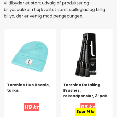
Vi tilbyder et stort udvalg af produkter og
billydspakker i høj kvalitet samt spilleglad og billig
billyd, der er venlig mod pengepungen.
Tershine Hue Beanie,
Tershine Detailing
turkis
Brushes,
rekondpensler, 3-pak
119 kr
85 kr
Spar 14 kr