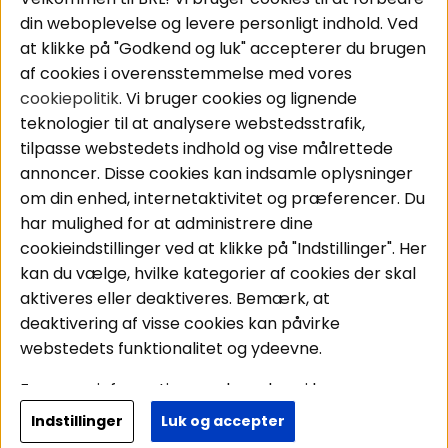
Pakkeløsninger
Cookies
din weboplevelse og levere personligt indhold. Ved
Bilstereo
Handelsbetingelser
at klikke på "Godkend og luk" accepterer du brugen
Højttalere
Personvernpolicy
af cookies i overensstemmelse med vores
Forstærker
Service / Garanti /
cookiepolitik
. Vi bruger cookies og lignende
Smartphone
Retur
teknologier til at analysere webstedsstrafik,
Tilbehør
tilpasse webstedets indhold og vise målrettede
Kabler
annoncer. Disse cookies kan indsamle oplysninger
om din enhed, internetaktivitet og præferencer. Du
har mulighed for at administrere dine
Områder
Følg os
cookieindstillinger ved at klikke på "Indstillinger". Her
Instagram
Bilstereo
kan du vælge, hvilke kategorier af cookies der skal
Hjemmestereo
Facebook
aktiveres eller deaktiveres. Bemærk, at
S
ø
g på din bil
deaktivering af visse cookies kan påvirke
Youtube
webstedets funktionalitet og ydeevne.
Tiktok
For mere information om, hvordan vi bruger
cookies og behandler dine personoplysninger, læs
Indstillinger
Luk og accepter
Copyright © 2026 - BRL Electronics
venligst vores
personvernpolicy
. Ved at fortsætte