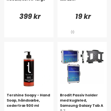
399 kr
19 kr
(1)
Tershine Soapy - Hand
Brodit Passiv holder
Soap, håndsæbe,
med kugleled,
cedertræ 500 ml
Samsung Galaxy Tab A
9.7