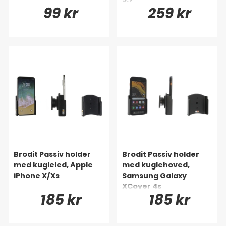
99 kr
259 kr
Brodit Passiv holder
Brodit Passiv holder
med kugleled, Apple
med kuglehoved,
iPhone X/Xs
Samsung Galaxy
XCover 4s
185 kr
185 kr