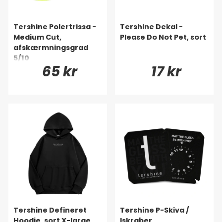
Tershine Polertrissa -
Tershine Dekal -
Medium Cut,
Please Do Not Pet, sort
afskærmningsgrad
5/10
65 kr
17 kr
Tershine Defineret
Tershine P-Skiva /
Hoodie, sort X-large
Iskraber