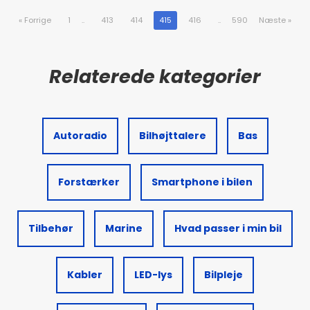
«
Forrige
1
..
413
414
415
416
..
590
Næste
»
Autoradio
Bilhøjttalere
Bas
Forstærker
Smartphone i bilen
Tilbehør
Marine
Hvad passer i min bil
Kabler
LED-lys
Bilpleje