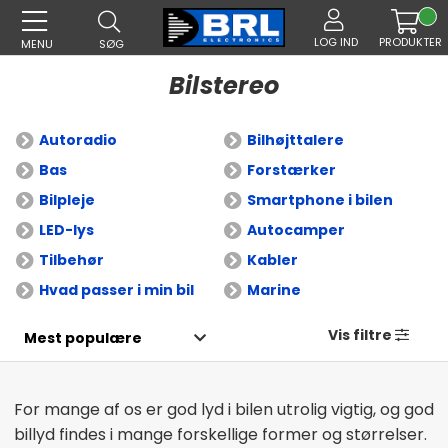
LOG IND
PRODUKTER
MENU
SØG
Bilstereo
Autoradio
Bilhøjttalere
Bas
Forstærker
Bilpleje
Smartphone i bilen
LED-lys
Autocamper
Tilbehør
Kabler
Hvad passer i min bil
Marine
Vis filtre
For mange af os er god lyd i bilen utrolig vigtig, og god
billyd findes i mange forskellige former og størrelser.