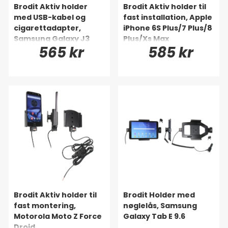
Brodit Aktiv holder
Brodit Aktiv holder til
med USB-kabel og
fast installation, Apple
cigarettadapter,
iPhone 6S Plus/7 Plus/8
Samsung Galaxy J3
Plus/Xs Max
565 kr
585 kr
(2016)/J5 (2017)
Brodit Aktiv holder til
Brodit Holder med
fast montering,
nøglelås, Samsung
Motorola Moto Z Force
Galaxy Tab E 9.6
Droid