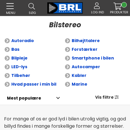
LOG IND
PRODUKTER
MENU
SØG
Bilstereo
Autoradio
Bilhøjttalere
Bas
Forstærker
Bilpleje
Smartphone i bilen
LED-lys
Autocamper
Tilbehør
Kabler
Hvad passer i min bil
Marine
Vis filtre
For mange af os er god lyd i bilen utrolig vigtig, og god
billyd findes i mange forskellige former og størrelser.