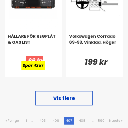
HÅLLARE FÖR REGPLÅT
Volkswagen Corrado
& GAS LIST
89-93, Vinklad, Höger
66 kr
199 kr
Spar 43 kr
Vis flere
«
Forrige
1
..
405
406
407
408
..
590
Næste
»