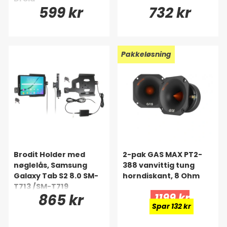
599 kr
732 kr
Pakkeløsning
Brodit Holder med
2-pak GAS MAX PT2-
nøglelås, Samsung
388 vanvittig tung
Galaxy Tab S2 8.0 SM-
horndiskant, 8 Ohm
T713 /SM-T719
865 kr
1199 kr
Spar 132 kr