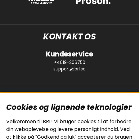
KONTAKT OS
Kundeservice
+4619-206750
support@brl.se
Cookies og lignende teknologier
Populære sider
Kundeservice
Velkommen til BRL! Vi bruger cookies til at forbedre
Pakkeløsninger
Cookies
din weboplevelse og levere personligt indhold. Ved
Bilstereo
Handelsbetingelser
at klikke på "Godkend og luk" accepterer du brugen