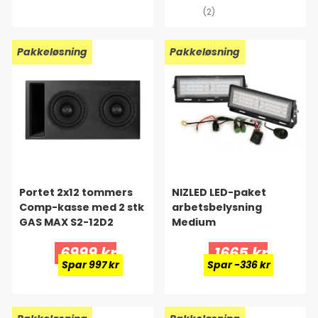
(2)
Pakkeløsning
Pakkeløsning
Portet 2x12 tommers
NIZLED LED-paket
Comp-kasse med 2 stk
arbetsbelysning
GAS MAX S2-12D2
Medium
6999 kr
1665 kr
Spar 997 kr
Spar -336 kr