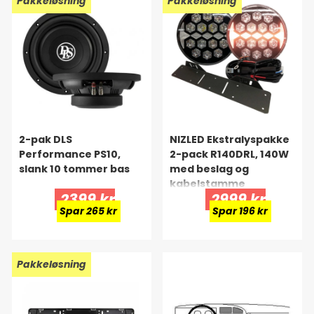
Pakkeløsning
Pakkeløsning
2-pak DLS
NIZLED Ekstralyspakke
Performance PS10,
2-pack R140DRL, 140W
slank 10 tommer bas
med beslag og
kabelstamme
2399 kr
2999 kr
Spar 265 kr
Spar 196 kr
Pakkeløsning