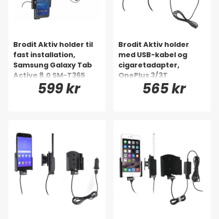
Brodit Aktiv holder til
Brodit Aktiv holder
fast installation,
med USB-kabel og
Samsung Galaxy Tab
cigaretadapter,
Active 8.0 SM-T365
OnePlus 3/3T
599 kr
565 kr