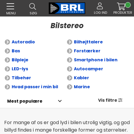
LOG IND
PRODUKTER
MENU
SØG
Bilstereo
Autoradio
Bilhøjttalere
Bas
Forstærker
Bilpleje
Smartphone i bilen
LED-lys
Autocamper
Tilbehør
Kabler
Hvad passer i min bil
Marine
Vis filtre
For mange af os er god lyd i bilen utrolig vigtig, og god
billyd findes i mange forskellige former og størrelser.