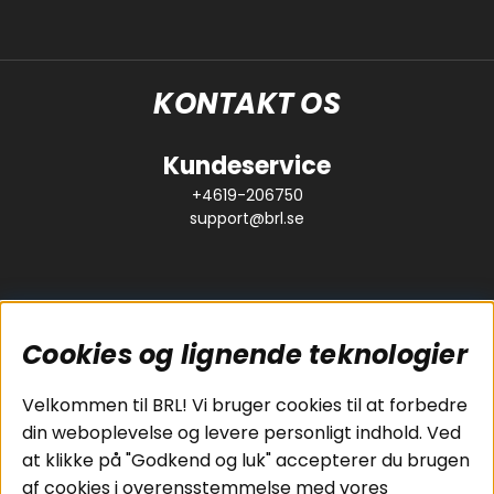
KONTAKT OS
Kundeservice
+4619-206750
support@brl.se
Cookies og lignende teknologier
Populære sider
Kundeservice
Velkommen til BRL! Vi bruger cookies til at forbedre
Pakkeløsninger
Cookies
din weboplevelse og levere personligt indhold. Ved
Bilstereo
Handelsbetingelser
at klikke på "Godkend og luk" accepterer du brugen
Højttalere
Personvernpolicy
af cookies i overensstemmelse med vores