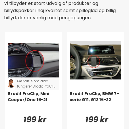
Vi tilbyder et stort udvalg af produkter og
billydspakker i høj kvalitet samt spilleglad og billig
billyd, der er venlig mod pengepungen.
Goran
:
Som altid
fungerer Brodit ProClip
perfekt, også denne
Brodit ProClip, Mini
Brodit ProClip, BMW 7-
gang på en Mini SE.
Cooper/One 16-21
serie G11, G12 16-22
Kombineret med Quad
Locks Console Mount
er det den bedste
199 kr
199 kr
løsning, jeg har brugt.
Dette er min tredje bil
med denne