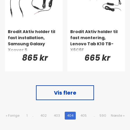
Brodit Aktiv holder til
Brodit Aktiv holder til
fast installation,
fast montering,
Samsung Galaxy
Lenovo Tab K10 TB-
Xcover 5
X6C6F
865 kr
665 kr
Vis flere
«
Forrige
1
..
402
403
404
405
..
590
Næste
»