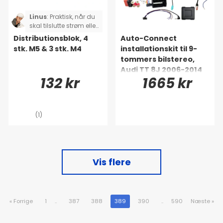
Linus
:
Praktisk, når du
skal tilslutte strøm eller
højttalerkabel!
Distributionsblok, 4
Auto-Connect
stk. M5 & 3 stk. M4
installationskit til 9-
tommers bilstereo,
Audi TT 8J 2006-2014
132 kr
1665 kr
(1)
Vis flere
«
Forrige
1
..
387
388
389
390
..
590
Næste
»