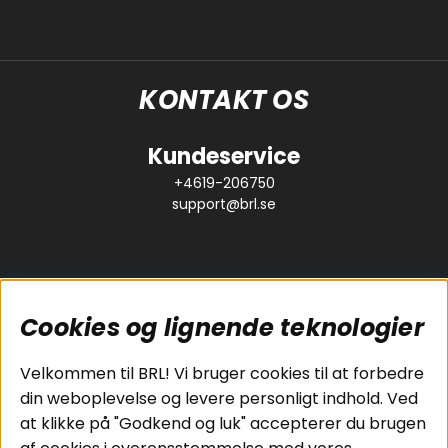
KONTAKT OS
Kundeservice
+4619-206750
support@brl.se
Cookies og lignende teknologier
Populære sider
Kundeservice
Velkommen til BRL! Vi bruger cookies til at forbedre
Pakkeløsninger
Cookies
din weboplevelse og levere personligt indhold. Ved
Bilstereo
Handelsbetingelser
at klikke på "Godkend og luk" accepterer du brugen
Højttalere
Personvernpolicy