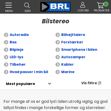
LOG IND
PRODUKTER
MENU
SØG
Bilstereo
Autoradio
Bilhøjttalere
Bas
Forstærker
Bilpleje
Smartphone i bilen
LED-lys
Autocamper
Tilbehør
Kabler
Hvad passer i min bil
Marine
Vis filtre
For mange af os er god lyd i bilen utrolig vigtig, og god
billyd findes i mange forskellige former og størrelser.