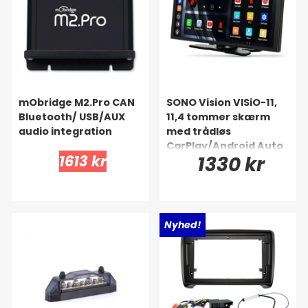
mObridge M2.Pro CAN
SONO Vision VISiO-11,
Bluetooth/ USB/AUX
11,4 tommer skærm
audio integration
med trådløs
CarPlay/Android Auto
1613 kr
1330 kr
Nyhed!