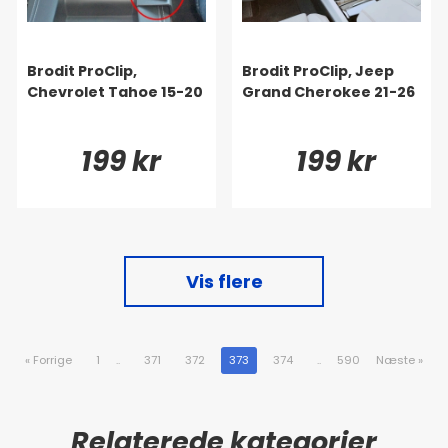
Brodit ProClip,
Brodit ProClip, Jeep
Chevrolet Tahoe 15-20
Grand Cherokee 21-26
199 kr
199 kr
Vis flere
«
Forrige
1
..
371
372
373
374
..
590
Næste
»