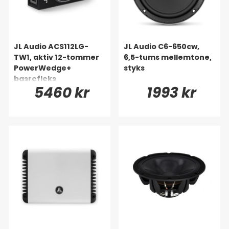
JL Audio ACS112LG-
JL Audio C6-650cw,
TW1, aktiv 12-tommer
6,5-tums mellemtone,
PowerWedge+
styks
basrefleks
5460 kr
1993 kr