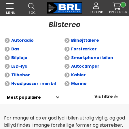
LOG IND
PRODUKTER
MENU
SØG
Bilstereo
Autoradio
Bilhøjttalere
Bas
Forstærker
Bilpleje
Smartphone i bilen
LED-lys
Autocamper
Tilbehør
Kabler
Hvad passer i min bil
Marine
Vis filtre
For mange af os er god lyd i bilen utrolig vigtig, og god
billyd findes i mange forskellige former og størrelser.