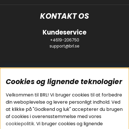
KONTAKT OS
Kundeservice
+4619-206750
support@brl.se
Cookies og lignende teknologier
Populære sider
Kundeservice
Velkommen til BRL! Vi bruger cookies til at forbedre
Pakkeløsninger
Cookies
din weboplevelse og levere personligt indhold. Ved
Bilstereo
Handelsbetingelser
at klikke på "Godkend og luk" accepterer du brugen
Højttalere
Personvernpolicy
af cookies i overensstemmelse med vores
Forstærker
Service / Garanti /
cookiepolitik
. Vi bruger cookies og lignende
Smartphone
Retur