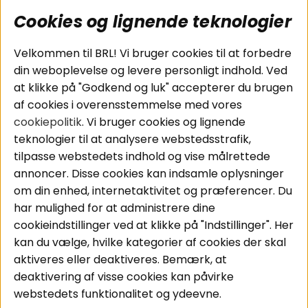
Cookies og lignende teknologier
Populære sider
Kundeservice
Velkommen til BRL! Vi bruger cookies til at forbedre
Pakkeløsninger
Cookies
din weboplevelse og levere personligt indhold. Ved
Bilstereo
Handelsbetingelser
at klikke på "Godkend og luk" accepterer du brugen
Højttalere
Personvernpolicy
af cookies i overensstemmelse med vores
Forstærker
Service / Garanti /
cookiepolitik
. Vi bruger cookies og lignende
Smartphone
Retur
teknologier til at analysere webstedsstrafik,
Tilbehør
tilpasse webstedets indhold og vise målrettede
Kabler
annoncer. Disse cookies kan indsamle oplysninger
om din enhed, internetaktivitet og præferencer. Du
har mulighed for at administrere dine
Områder
Følg os
cookieindstillinger ved at klikke på "Indstillinger". Her
Instagram
Bilstereo
kan du vælge, hvilke kategorier af cookies der skal
Hjemmestereo
Facebook
aktiveres eller deaktiveres. Bemærk, at
S
ø
g på din bil
deaktivering af visse cookies kan påvirke
Youtube
webstedets funktionalitet og ydeevne.
Tiktok