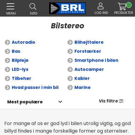
LOG IND
PRODUKTER
MENU
SØG
Bilstereo
Autoradio
Bilhøjttalere
Bas
Forstærker
Bilpleje
Smartphone i bilen
LED-lys
Autocamper
Tilbehør
Kabler
Hvad passer i min bil
Marine
Vis filtre
For mange af os er god lyd i bilen utrolig vigtig, og god
billyd findes i mange forskellige former og størrelser.