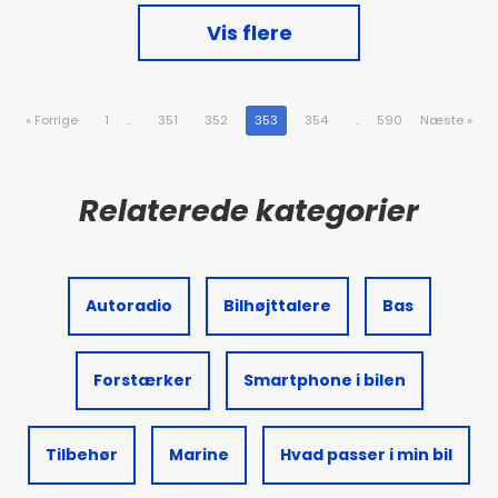
Vis flere
«
Forrige
1
..
351
352
353
354
..
590
Næste
»
Autoradio
Bilhøjttalere
Bas
Forstærker
Smartphone i bilen
Tilbehør
Marine
Hvad passer i min bil