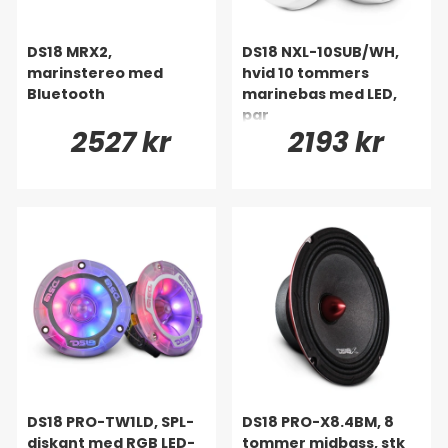
DS18 MRX2,
DS18 NXL-10SUB/WH,
marinstereo med
hvid 10 tommers
Bluetooth
marinebas med LED,
par
2527 kr
2193 kr
DS18 PRO-TW1LD, SPL-
DS18 PRO-X8.4BM, 8
diskant med RGB LED-
tommer midbass, stk