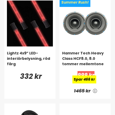
Summer Rush!
Lightz 4x9” LED-
Hammer Tech Heavy
interiörbelysning, röd
Class HCF8.0, 8.0
färg
tommer mellemtone
332 kr
999 kr
Spar 466 kr
1465 kr