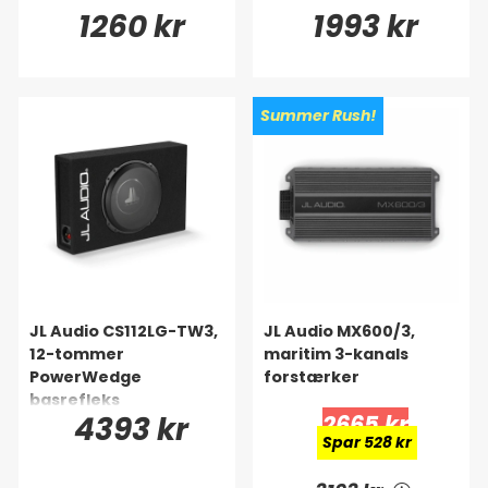
1260 kr
1993 kr
Summer Rush!
JL Audio CS112LG-TW3,
JL Audio MX600/3,
12-tommer
maritim 3-kanals
PowerWedge
forstærker
basrefleks
4393 kr
2665 kr
Spar 528 kr