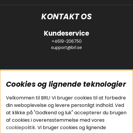
KONTAKT OS
Kundeservice
+4619-206750
support@brl.se
Cookies og lignende teknologier
Populære sider
Kundeservice
Velkommen til BRL! Vi bruger cookies til at forbedre
Pakkeløsninger
Cookies
din weboplevelse og levere personligt indhold. Ved
Bilstereo
Handelsbetingelser
at klikke på "Godkend og luk" accepterer du brugen
Højttalere
Personvernpolicy
af cookies i overensstemmelse med vores
Forstærker
Service / Garanti /
cookiepolitik
. Vi bruger cookies og lignende
Smartphone
Retur