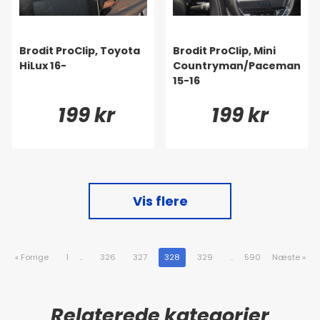
Brodit ProClip, Toyota
Brodit ProClip, Mini
HiLux 16-
Countryman/Paceman
15-16
199 kr
199 kr
Vis flere
«
Forrige
1
..
326
327
328
329
..
590
Næste
»