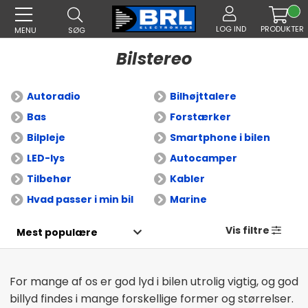
LOG IND
PRODUKTER
MENU
SØG
Bilstereo
Autoradio
Bilhøjttalere
Bas
Forstærker
Bilpleje
Smartphone i bilen
LED-lys
Autocamper
Tilbehør
Kabler
Hvad passer i min bil
Marine
Vis filtre
For mange af os er god lyd i bilen utrolig vigtig, og god
billyd findes i mange forskellige former og størrelser.