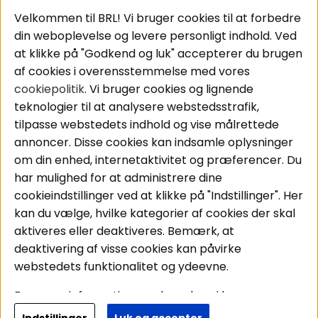
Velkommen til BRL! Vi bruger cookies til at forbedre
Pakkeløsninger
Cookies
din weboplevelse og levere personligt indhold. Ved
Bilstereo
Handelsbetingelser
at klikke på "Godkend og luk" accepterer du brugen
Højttalere
Personvernpolicy
af cookies i overensstemmelse med vores
Forstærker
Service / Garanti /
cookiepolitik
. Vi bruger cookies og lignende
Smartphone
Retur
teknologier til at analysere webstedsstrafik,
Tilbehør
tilpasse webstedets indhold og vise målrettede
Kabler
annoncer. Disse cookies kan indsamle oplysninger
om din enhed, internetaktivitet og præferencer. Du
har mulighed for at administrere dine
Områder
Følg os
cookieindstillinger ved at klikke på "Indstillinger". Her
Instagram
Bilstereo
kan du vælge, hvilke kategorier af cookies der skal
Hjemmestereo
Facebook
aktiveres eller deaktiveres. Bemærk, at
S
ø
g på din bil
deaktivering af visse cookies kan påvirke
Youtube
webstedets funktionalitet og ydeevne.
Tiktok
For mere information om, hvordan vi bruger
cookies og behandler dine personoplysninger, læs