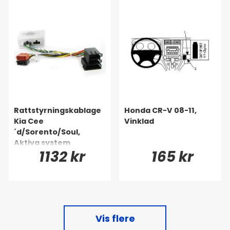
Rattstyrningskablage
Honda CR-V 08-11,
Kia Cee
Vinklad
´d/Sorento/Soul,
Aktiva system
1132 kr
165 kr
Vis flere