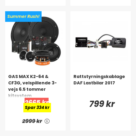
Summer Rush!
GAS MAX K2-64 &
Rattstyrningskablage
CF3G, velspillende 3-
DAF Lastbilar 2017
vejs 6.5 tommer
kitsystem
2665 kr
799 kr
Spar 334 kr
2999 kr