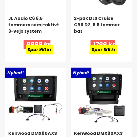
JL Audio C6 6,5
2-pak DLS Cruise
tommers semi-aktivt
CR6.D2, 6.5 tommer
3-vejs system
bas
8999 kr
1799 kr
Spar 981 kr
Spar 198 kr
Nyhed!
Nyhed!
Kenwood DMX80AXS
Kenwood DMX80AXS