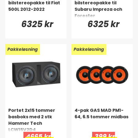
bilstereopakke til Fiat
bilstereopakke til
500L 2012-2022
Subaru Impreza och
Forester
6325 kr
6325 kr
Pakkeløsning
Pakkeløsning
Portet 2x15 tommer
4-pak GAS MAD PM1-
basboks med 2 stk
64, 6.5 tommer midbas
Hammer Tech
LCW15V2D4
4665 kr
399 kr