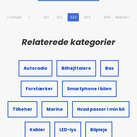
«
Forrige
1
..
321
322
323
324
..
590
Næste
»
Autoradio
Bilhøjttalere
Bas
Forstærker
Smartphone i bilen
Tilbehør
Marine
Hvad passer i min bil
Kabler
LED-lys
Bilpleje