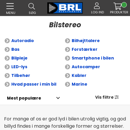
LOG IND
PRODUKTER
MENU
SØG
Bilstereo
Autoradio
Bilhøjttalere
Bas
Forstærker
Bilpleje
Smartphone i bilen
LED-lys
Autocamper
Tilbehør
Kabler
Hvad passer i min bil
Marine
Vis filtre
For mange af os er god lyd i bilen utrolig vigtig, og god
billyd findes i mange forskellige former og størrelser.