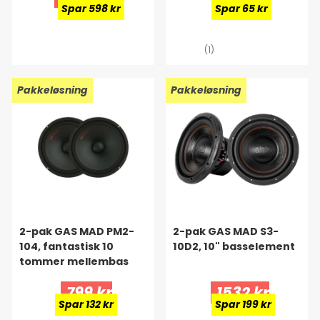
Spar 598 kr
Spar 65 kr
(1)
Pakkeløsning
Pakkeløsning
2-pak GAS MAD PM2-
2-pak GAS MAD S3-
104, fantastisk 10
10D2, 10" basselement
tommer mellembas
799 kr
1532 kr
Spar 132 kr
Spar 199 kr