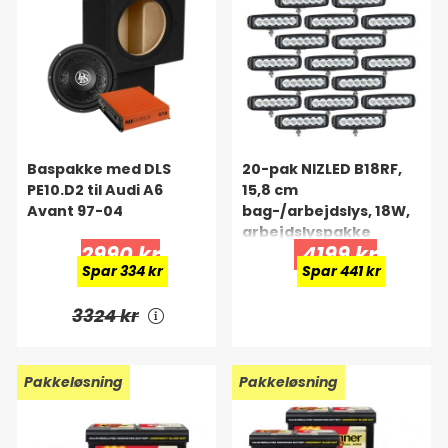
Baspakke med DLS
20-pak NIZLED B18RF,
PE10.D2 til Audi A6
15,8 cm
Avant 97-04
bag-/arbejdslys, 18W,
arbejdslyspakke
2990 kr
4199 kr
Spar 334 kr
Spar 441 kr
3324 kr
Pakkeløsning
Pakkeløsning