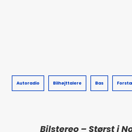
Autoradio
Bilhøjttalere
Bas
Forst
Bilstereo – Størst i 