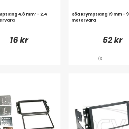
mpslang 4.8 mm² - 2.4
Röd krympslang 19 mm - 9
ervara
metervara
16 kr
52 kr
(1)