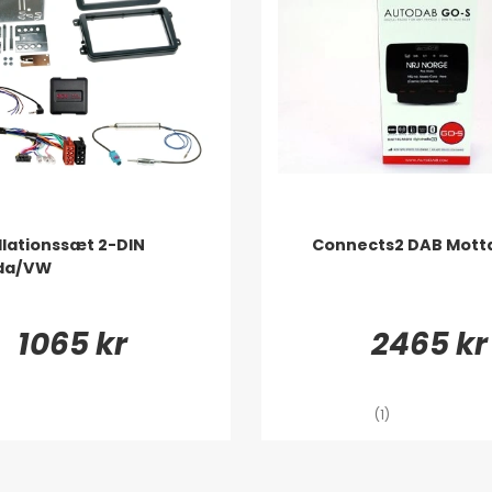
llationssæt 2-DIN
Connects2 DAB Mott
da/VW
1065 kr
2465 kr
(1)