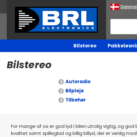
Danma
Bilstereo
Pakkeløsni
Bilstereo
Autoradio
Bilpleje
Tilbehør
For mange af os er god lyd i bilen utrolig vigtig, og god 
kvalitet samt spilleglad og billig billyd, der er venlig 