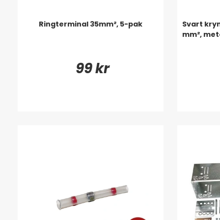
Ringterminal 35mm², 5-pak
Svart kry
mm², met
99 kr