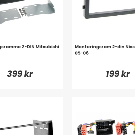
sramme 2-DIN Mitsubishi
Monteringsram 2-din Niss
05-06
399 kr
199 kr