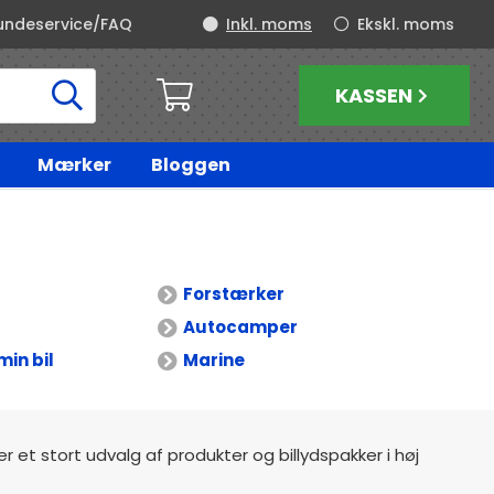
undeservice/FAQ
Inkl. moms
Ekskl. moms
KASSEN
Mærker
Bloggen
Forstærker
Autocamper
min bil
Marine
der et stort udvalg af produkter og billydspakker i høj