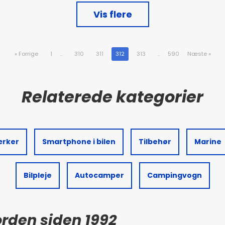
Vis flere
«
Forrige
1
..
310
311
312
313
..
590
Næste
»
ærker
Smartphone i bilen
Tilbehør
Marine
Bilpleje
Autocamper
Campingvogn
Norden siden 1992