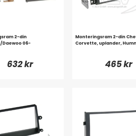
gsram 2-din
Monteringsram 2-din Che
t/Daewoo 06-
Corvette, uplander, Hum
632 kr
465 kr