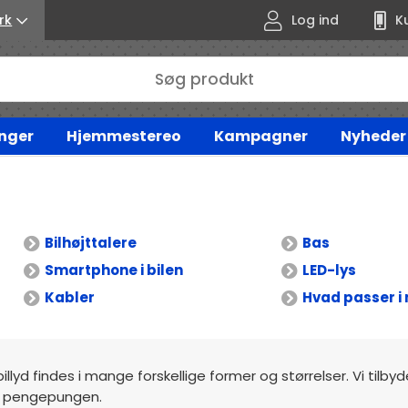
rk
Log ind
K
nger
Hjemmestereo
Kampagner
Nyheder
Bilhøjttalere
Bas
Smartphone i bilen
LED-lys
Kabler
Hvad passer i 
billyd findes i mange forskellige former og størrelser. Vi tilby
mod pengepungen.