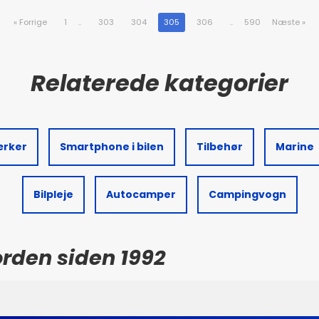
«
Forrige
1
..
303
304
305
306
..
590
Næste
»
ærker
Smartphone i bilen
Tilbehør
Marine
Bilpleje
Autocamper
Campingvogn
Norden siden 1992