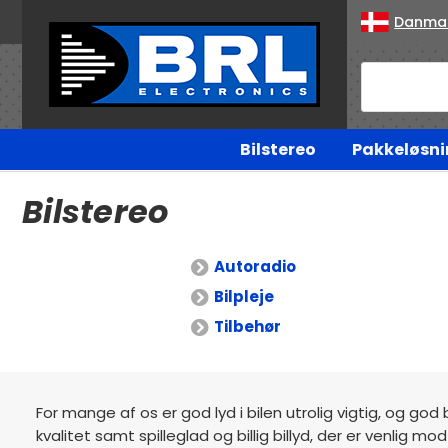
Danma
Bilstereo
Pakkeløsni
Bilstereo
Autoradio
Bilpleje
Tilbehør
For mange af os er god lyd i bilen utrolig vigtig, og god 
kvalitet samt spilleglad og billig billyd, der er venlig 