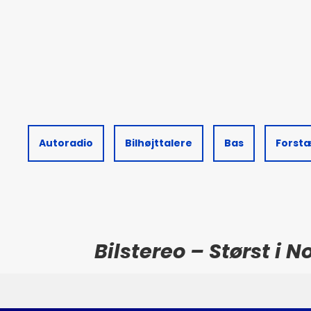
Autoradio
Bilhøjttalere
Bas
Forst
Bilstereo – Størst i 