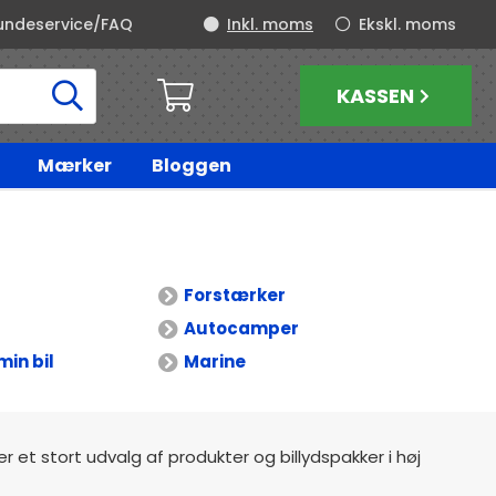
undeservice/FAQ
Inkl. moms
Ekskl. moms
KASSEN
Mærker
Bloggen
Forstærker
Autocamper
min bil
Marine
der et stort udvalg af produkter og billydspakker i høj