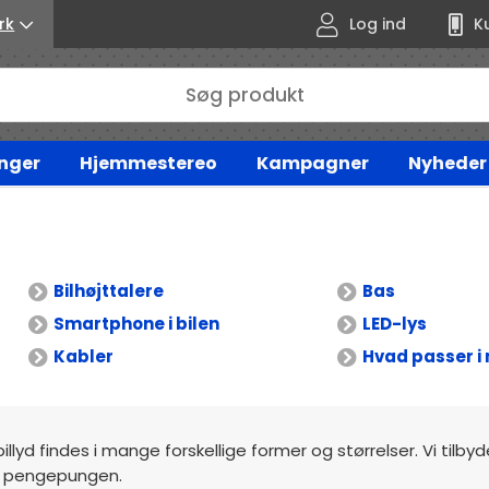
rk
Log ind
K
nger
Hjemmestereo
Kampagner
Nyheder
Bilhøjttalere
Bas
Smartphone i bilen
LED-lys
Kabler
Hvad passer i 
billyd findes i mange forskellige former og størrelser. Vi tilby
mod pengepungen.