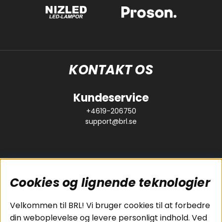
KONTAKT OS
Kundeservice
+4619-206750
support@brl.se
Cookies og lignende teknologier
Populære sider
Kundeservice
Velkommen til BRL! Vi bruger cookies til at forbedre
Pakkeløsninger
Cookies
din weboplevelse og levere personligt indhold. Ved