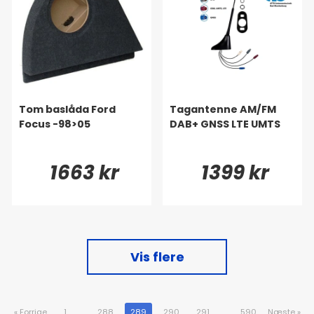
Tom baslåda Ford
Tagantenne AM/FM
Focus -98>05
DAB+ GNSS LTE UMTS
1663 kr
1399 kr
Vis flere
«
Forrige
1
..
288
289
290
291
..
590
Næste
»