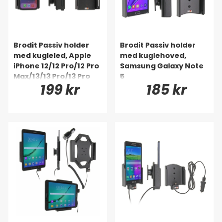
Brodit Passiv holder
Brodit Passiv holder
med kugleled, Apple
med kuglehoved,
iPhone 12/12 Pro/12 Pro
Samsung Galaxy Note
Max/13/13 Pro/13 Pro
5
199 kr
185 kr
Max/14/14 Plus/14 Pro
Max/15 Plus/15 Pro
Max/16 Plus/16 Pro
Max/6 Plus/6S Plus/7
Plus/8 Plus/X/Xs/Xs
Max