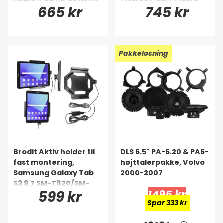
665 kr
745 kr
3rd Gen (A2123, A2152,
Plus/X/XR/Xs/Xs Max
A2153, A2154)/Pro 10.5
(A1701, A1709)
Pakkeløsning
Brodit Aktiv holder til
DLS 6.5" PA-6.20 & PA6-
fast montering,
højttalerpakke, Volvo
Samsung Galaxy Tab
2000-2007
S3 9.7 SM-T820/SM-
599 kr
1495 kr
T825
Spar 333 kr