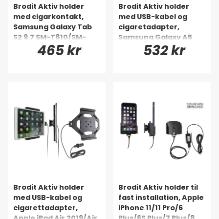
Brodit Aktiv holder
Brodit Aktiv holder
med cigarkontakt,
med USB-kabel og
Samsung Galaxy Tab
cigaretadapter,
S2 9.7 SM-T810/SM-
Samsung Galaxy A5
465 kr
532 kr
T813/SM-T815/SM-T819
SM-A500/J3 2017
(J330F, J330G)
Brodit Aktiv holder
Brodit Aktiv holder til
med USB-kabel og
fast installation, Apple
cigarettadapter,
iPhone 11/11 Pro/6
Apple iPad Air 2019/Air
Plus/6S Plus/7 Plus/8