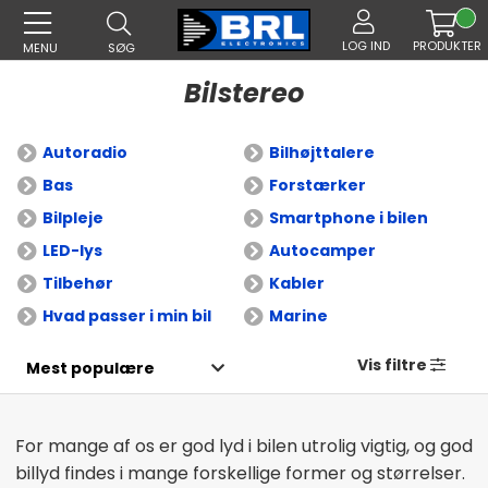
LOG IND
PRODUKTER
MENU
SØG
Bilstereo
Autoradio
Bilhøjttalere
Bas
Forstærker
Bilpleje
Smartphone i bilen
LED-lys
Autocamper
Tilbehør
Kabler
Hvad passer i min bil
Marine
Vis filtre
For mange af os er god lyd i bilen utrolig vigtig, og god
billyd findes i mange forskellige former og størrelser.