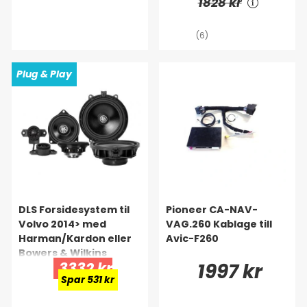
1828 kr
(6)
Plug & Play
DLS Forsidesystem til
Pioneer CA-NAV-
Volvo 2014> med
VAG.260 Kablage till
Harman/Kardon eller
Avic-F260
Bowers & Wilkins
3332 kr
1997 kr
Spar 531 kr