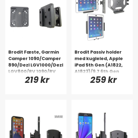
6250/Pro 7350
Brodit Fæste, Garmin
Brodit Passiv holder
Camper 1090/Camper
med kugleled, Apple
890/Dezl LGV1000/Dezl
iPad 5th Gen (A1822,
LGV800/RV 1090/RV
A1823)/9.7 6th Gen
219 kr
259 kr
890
(A1893, A1954)/9.7
New/Air (A1474, A1475,
A1476)