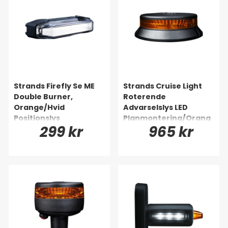
Strands Firefly Se ME
Strands Cruise Light
Double Burner,
Roterende
Orange/Hvid
Advarselslys LED
Positionslys
Planmontering/Orang
299 kr
965 kr
e Linse