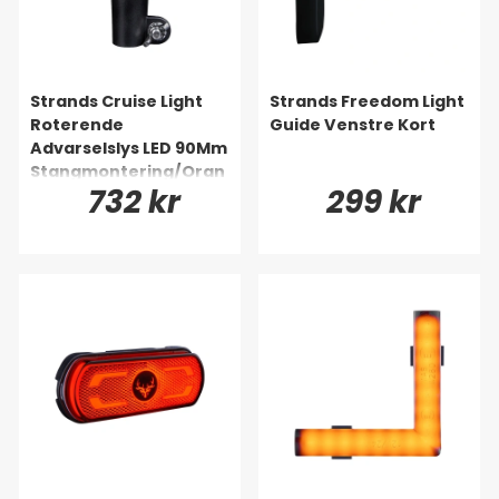
Strands Cruise Light
Strands Freedom Light
Roterende
Guide Venstre Kort
Advarselslys LED 90Mm
Stangmontering/Oran
732 kr
299 kr
ge Linse