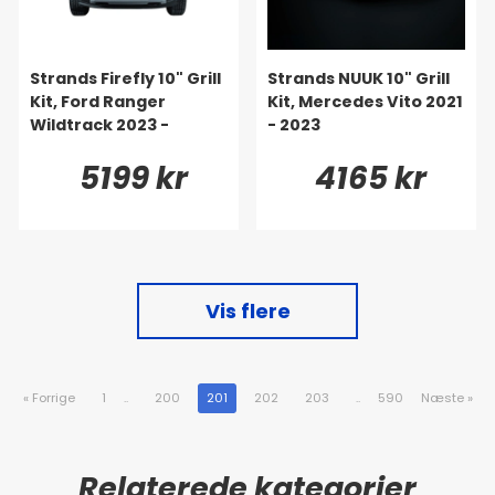
Strands Firefly 10" Grill
Strands NUUK 10" Grill
Kit, Ford Ranger
Kit, Mercedes Vito 2021
Wildtrack 2023 -
- 2023
5199 kr
4165 kr
Vis flere
«
Forrige
1
..
200
201
202
203
..
590
Næste
»