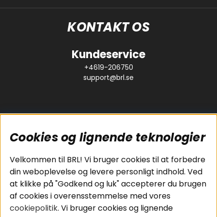
KONTAKT OS
Kundeservice
+4619-206750
support@brl.se
Cookies og lignende teknologier
Populære sider
Kundeservice
Velkommen til BRL! Vi bruger cookies til at forbedre
Pakkeløsninger
Cookies
din weboplevelse og levere personligt indhold. Ved
Bilstereo
Handelsbetingelser
at klikke på "Godkend og luk" accepterer du brugen
Højttalere
Personvernpolicy
af cookies i overensstemmelse med vores
Forstærker
Service / Garanti /
cookiepolitik
. Vi bruger cookies og lignende
Smartphone
Retur