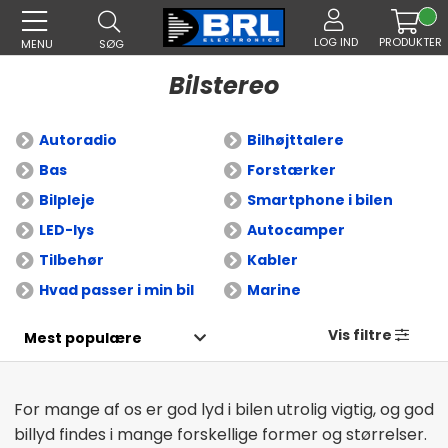
LOG IND
PRODUKTER
MENU
SØG
Bilstereo
Autoradio
Bilhøjttalere
Bas
Forstærker
Bilpleje
Smartphone i bilen
LED-lys
Autocamper
Tilbehør
Kabler
Hvad passer i min bil
Marine
Vis filtre
For mange af os er god lyd i bilen utrolig vigtig, og god
billyd findes i mange forskellige former og størrelser.