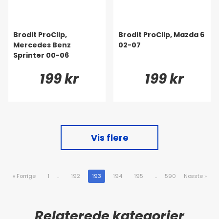
Brodit ProClip,
Brodit ProClip, Mazda 6
Mercedes Benz
02-07
Sprinter 00-06
199 kr
199 kr
Vis flere
«
Forrige
1
..
192
193
194
195
..
590
Næste
»