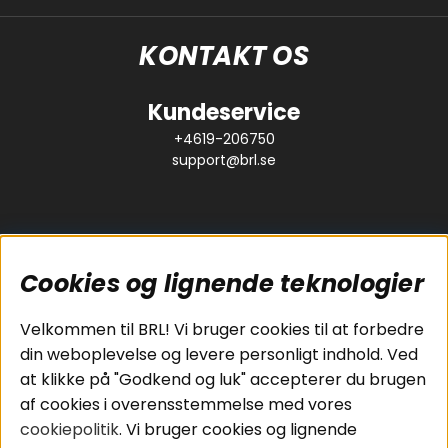
KONTAKT OS
Kundeservice
+4619-206750
support@brl.se
Cookies og lignende teknologier
Populære sider
Kundeservice
Velkommen til BRL! Vi bruger cookies til at forbedre
Pakkeløsninger
Cookies
din weboplevelse og levere personligt indhold. Ved
Bilstereo
Handelsbetingelser
at klikke på "Godkend og luk" accepterer du brugen
Højttalere
Personvernpolicy
af cookies i overensstemmelse med vores
Forstærker
Service / Garanti /
cookiepolitik
. Vi bruger cookies og lignende
Smartphone
Retur