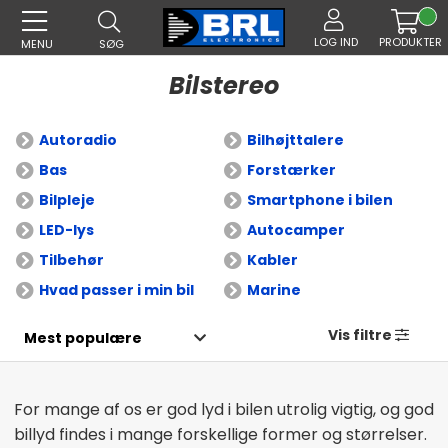
LOG IND
PRODUKTER
MENU
SØG
Bilstereo
Autoradio
Bilhøjttalere
Bas
Forstærker
Bilpleje
Smartphone i bilen
LED-lys
Autocamper
Tilbehør
Kabler
Hvad passer i min bil
Marine
Vis filtre
For mange af os er god lyd i bilen utrolig vigtig, og god
billyd findes i mange forskellige former og størrelser.