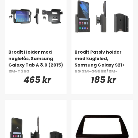
Brodit Holder med
Brodit Passiv holder
nøglelås, Samsung
med kugleled,
Galaxy Tab A 8.0 (2015)
Samsung Galaxy S21+
SM-T350
5G SM-G996B/SM-
465 kr
185 kr
G996B/DS