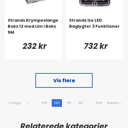
Strands Krympeslange
Strands Ize LED
Boks 12 med Lim i Boks
Baglygter 3 Funktioner
5M
232 kr
732 kr
Vis flere
«
Forrige
1
..
189
190
191
192
..
590
Næste
»