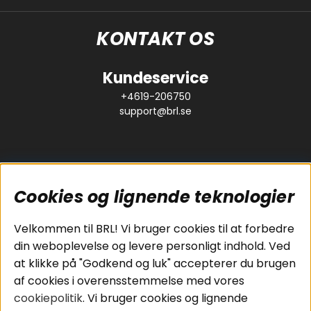
KONTAKT OS
Kundeservice
+4619-206750
support@brl.se
Cookies og lignende teknologier
Populære sider
Kundeservice
Velkommen til BRL! Vi bruger cookies til at forbedre
Pakkeløsninger
Cookies
din weboplevelse og levere personligt indhold. Ved
Bilstereo
Handelsbetingelser
at klikke på "Godkend og luk" accepterer du brugen
Højttalere
Personvernpolicy
af cookies i overensstemmelse med vores
Forstærker
Service / Garanti /
cookiepolitik
. Vi bruger cookies og lignende
Smartphone
Retur