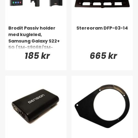
Brodit Passiv holder
Stereoram DFP-03-14
med kugleled,
Samsung Galaxy S22+
5G (SM-S906B/SM-
185 kr
665 kr
S906B/DS)