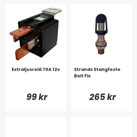
Extraljusrelä 70A 12v
Strands Stangfeste
Bolt Fix
99 kr
265 kr