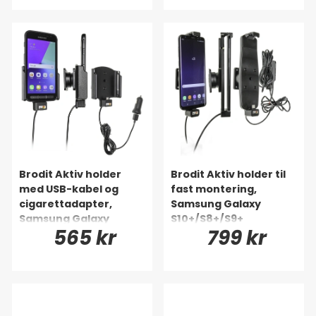
Brodit Aktiv holder
Brodit Aktiv holder til
med USB-kabel og
fast montering,
cigarettadapter,
Samsung Galaxy
Samsung Galaxy
S10+/S8+/S9+
565 kr
799 kr
Xcover 4