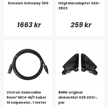
Dension Gateway 300
Högtalaradapter SAK-
2803
1663 kr
259 kr
Victron Solarcable
BMW original
6mm² MC4-M/F kabel
diskantlist G26 2021-,
til solpaneler, 1 meter
par