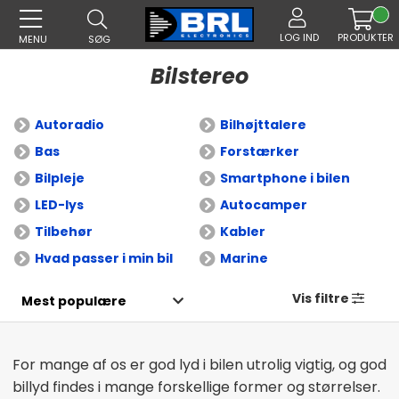
LOG IND
PRODUKTER
MENU
SØG
Bilstereo
Autoradio
Bilhøjttalere
Bas
Forstærker
Bilpleje
Smartphone i bilen
LED-lys
Autocamper
Tilbehør
Kabler
Hvad passer i min bil
Marine
Vis filtre
For mange af os er god lyd i bilen utrolig vigtig, og god
billyd findes i mange forskellige former og størrelser.