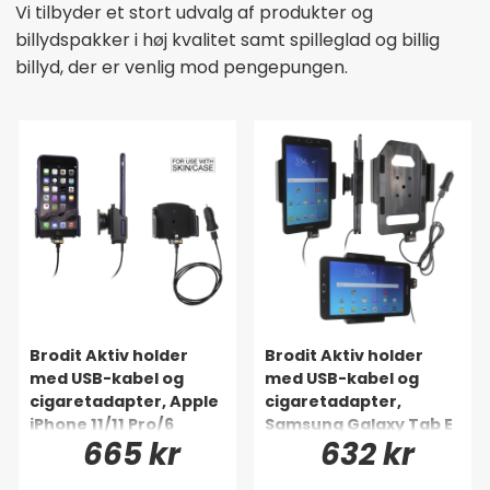
Vi tilbyder et stort udvalg af produkter og
billydspakker i høj kvalitet samt spilleglad og billig
billyd, der er venlig mod pengepungen.
Brodit Aktiv holder
Brodit Aktiv holder
med USB-kabel og
med USB-kabel og
cigaretadapter, Apple
cigaretadapter,
iPhone 11/11 Pro/6
Samsung Galaxy Tab E
665 kr
632 kr
Plus/6S Plus/7 Plus/8
8.0
Plus/X/XR/Xs/Xs Max