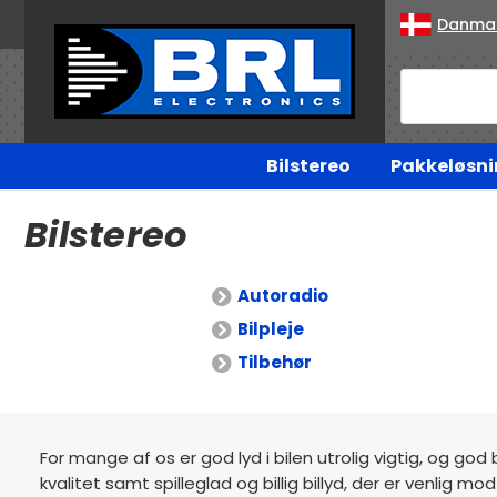
Danma
Bilstereo
Pakkeløsni
Bilstereo
Autoradio
Bilpleje
Tilbehør
For mange af os er god lyd i bilen utrolig vigtig, og god 
kvalitet samt spilleglad og billig billyd, der er venlig 