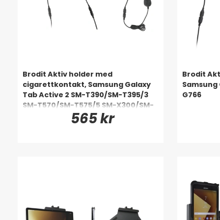
Brodit Aktiv holder med
Brodit Akt
cigarettkontakt, Samsung Galaxy
Samsung G
Tab Active 2 SM-T390/SM-T395/3
G766
SM-T570/SM-T575/5 SM-X300/SM-
565 kr
X306B