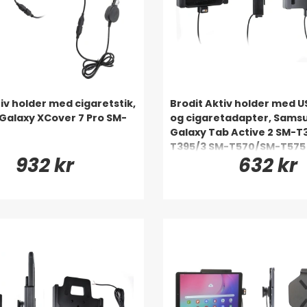
iv holder med cigaretstik,
Brodit Aktiv holder med 
alaxy XCover 7 Pro SM-
og cigaretadapter, Sams
Galaxy Tab Active 2 SM-
T395/3 SM-T570/SM-T575
932 kr
632 kr