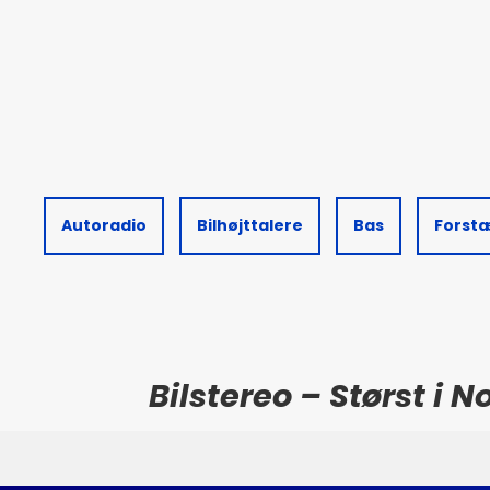
Autoradio
Bilhøjttalere
Bas
Forst
Bilstereo – Størst i 