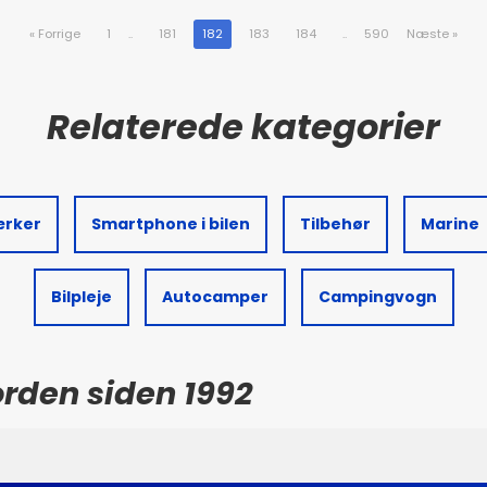
«
Forrige
1
..
181
182
183
184
..
590
Næste
»
ærker
Smartphone i bilen
Tilbehør
Marine
Bilpleje
Autocamper
Campingvogn
Norden siden 1992