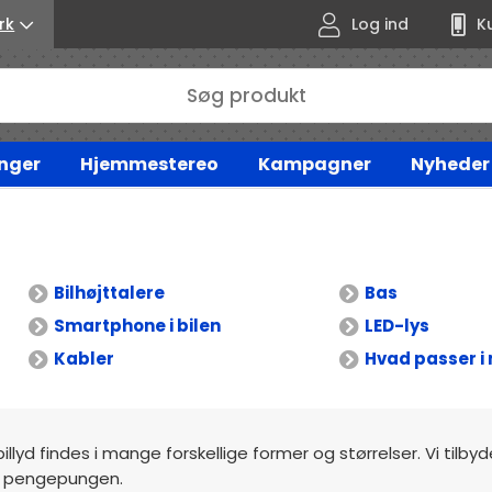
rk
Log ind
K
nger
Hjemmestereo
Kampagner
Nyheder
Bilhøjttalere
Bas
Smartphone i bilen
LED-lys
Kabler
Hvad passer i 
billyd findes i mange forskellige former og størrelser. Vi tilby
mod pengepungen.