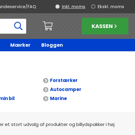
undeservice/FAQ
Inkl. moms
Ekskl. moms
KASSEN
Mærker
Bloggen
Forstærker
Autocamper
min bil
Marine
der et stort udvalg af produkter og billydspakker i høj