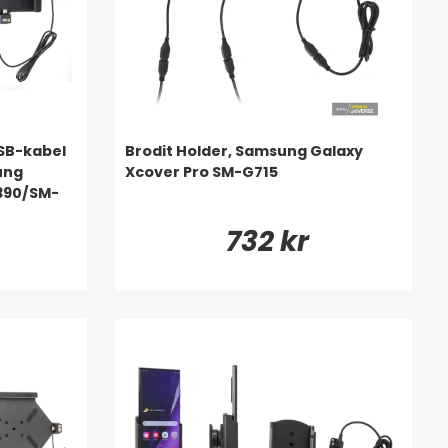
USB-kabel
Brodit Holder, Samsung Galaxy
ung
Xcover Pro SM-G715
T390/SM-
732 kr