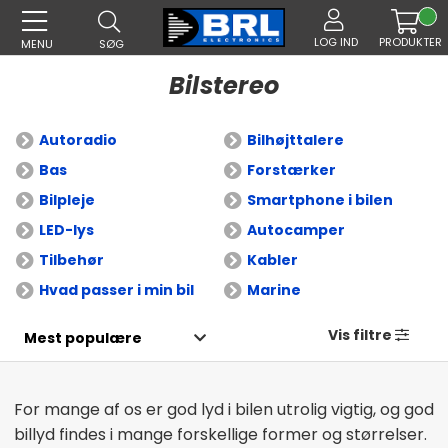
LOG IND
PRODUKTER
MENU
SØG
Bilstereo
Autoradio
Bilhøjttalere
Bas
Forstærker
Bilpleje
Smartphone i bilen
LED-lys
Autocamper
Tilbehør
Kabler
Hvad passer i min bil
Marine
Vis filtre
For mange af os er god lyd i bilen utrolig vigtig, og god
billyd findes i mange forskellige former og størrelser.