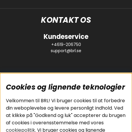
KONTAKT OS
Kundeservice
+4619-206750
support@brl.se
Cookies og lignende teknologier
Populære sider
Kundeservice
Velkommen til BRL! Vi bruger cookies til at forbedre
Pakkeløsninger
Cookies
din weboplevelse og levere personligt indhold. Ved
Bilstereo
Handelsbetingelser
at klikke på "Godkend og luk" accepterer du brugen
Højttalere
Personvernpolicy
af cookies i overensstemmelse med vores
Forstærker
Service / Garanti /
cookiepolitik
. Vi bruger cookies og lignende