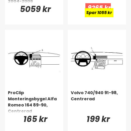
2004-2008
5059 kr
9265 kr
Spar 1055 kr
ProClip
Volvo 740/940 91-98,
Monteringsbygel Alfa
Centrerad
Romeo 164 89-90,
Centrerad
165 kr
199 kr