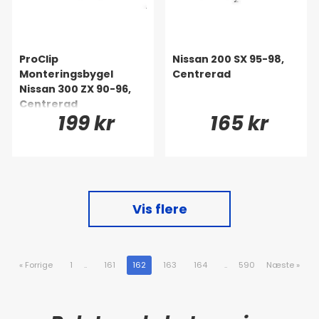
ProClip
Nissan 200 SX 95-98,
Monteringsbygel
Centrerad
Nissan 300 ZX 90-96,
Centrerad
199 kr
165 kr
Vis flere
«
Forrige
1
..
161
162
163
164
..
590
Næste
»