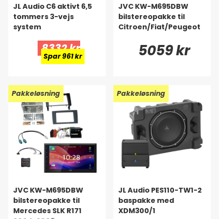
JL Audio C6 aktivt 6,5
JVC KW-M695DBW
tommers 3-vejs
bilstereopakke til
system
Citroen/Fiat/Peugeot
8332 kr
5059 kr
Spar 961 kr
Pakkeløsning
Pakkeløsning
JVC KW-M695DBW
JL Audio PES110-TW1-2
bilstereopakke til
baspakke med
Mercedes SLK R171
XDM300/1