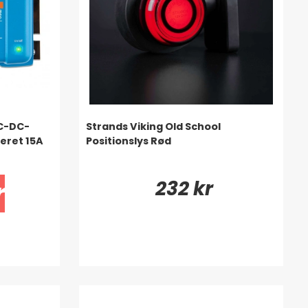
DC-DC-
Strands Viking Old School
leret 15A
Positionslys Rød
232 kr
r