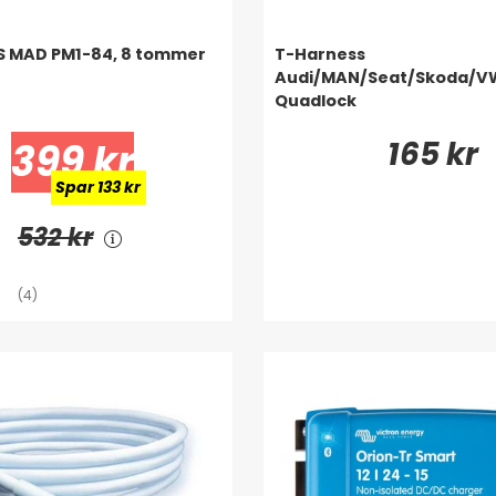
S MAD PM1-84, 8 tommer
T-Harness
Audi/MAN/Seat/Skoda/VW
Quadlock
165 kr
399 kr
Spar 133 kr
532 kr
(4)