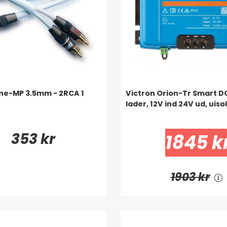
ine-MP 3.5mm - 2RCA 1
Victron Orion-Tr Smart 
lader, 12V ind 24V ud, uiso
353 kr
1845 k
1903 kr