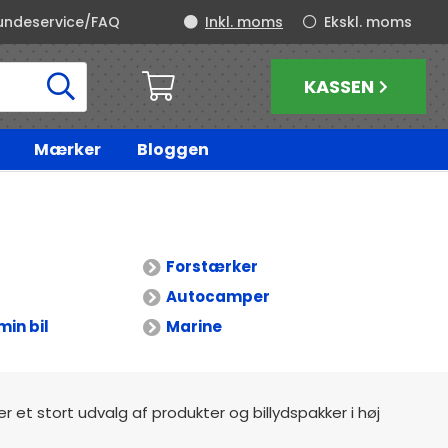
undeservice/FAQ
Inkl. moms
Ekskl. moms
KASSEN
Mærker
Bloggen
Forstærker
Autocamper
min bil
Marine
der et stort udvalg af produkter og billydspakker i høj