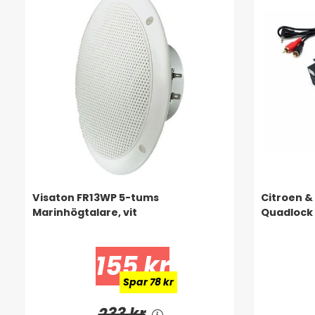
Visaton FR13WP 5-tums
Citroen &
Marinhögtalare, vit
Quadlock
155 kr
Spar 78 kr
233 kr