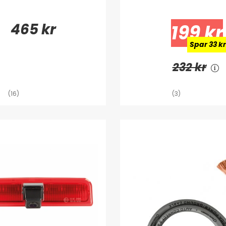
465 kr
199 kr
Spar 33 kr
232 kr
(16)
(3)