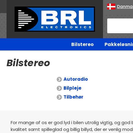
Danma
Bilstereo
Pakkeløsni
Bilstereo
Autoradio
Bilpleje
Tilbehør
For mange af os er god lyd i bilen utrolig vigtig, og god 
kvalitet samt spilleglad og billig billyd, der er venlig 