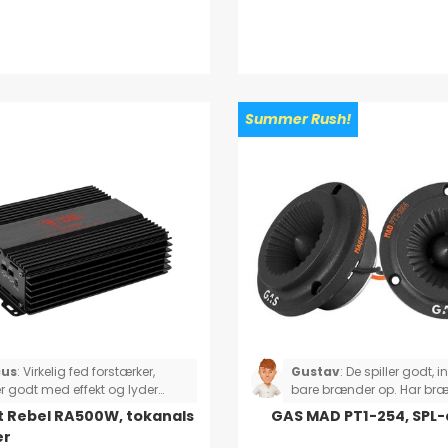
Summer Rush!
us
:
Virkelig fed forstærker,
Gustav
:
De spiller godt, i
er godt med effekt og lyder
bare brænder op. Har bræn
 godt!
selvom man spiller dem
t Rebel RA500W, tokanals
GAS MAD PT1-254, SPL-
anbefalet. Køber aldrig ig
er