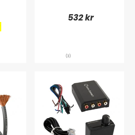
532 kr
(3)