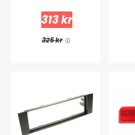
313 kr
325 kr