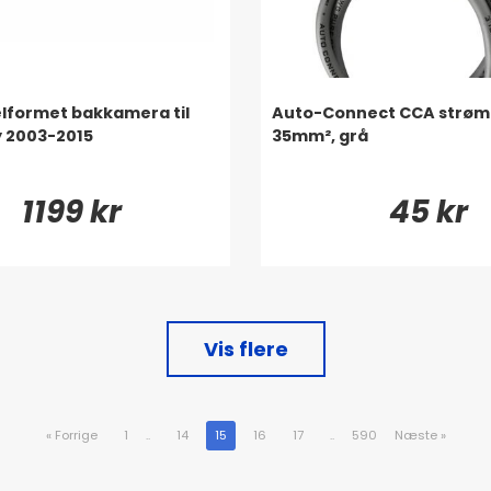
lformet bakkamera til
Auto-Connect CCA strøm
 2003-2015
35mm², grå
1199 kr
45 kr
Vis flere
«
Forrige
1
..
14
15
16
17
..
590
Næste
»