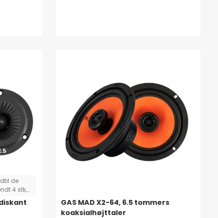
ndtil de
dt 4 stk,
 som
diskant
GAS MAD X2-64, 6.5 tommers
en.
koaksialhøjttaler