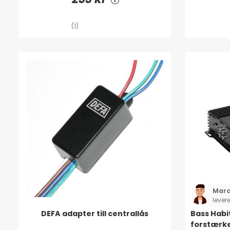
(1)
Marc
lever
rigtig
DEFA adapter till centrallås
Bass Habi
forstærk