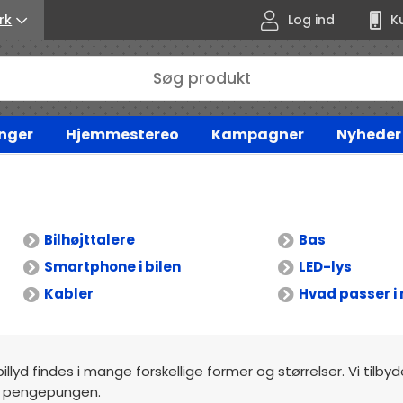
rk
Log ind
K
nger
Hjemmestereo
Kampagner
Nyheder
Bilhøjttalere
Bas
Smartphone i bilen
LED-lys
Kabler
Hvad passer i 
billyd findes i mange forskellige former og størrelser. Vi tilby
mod pengepungen.