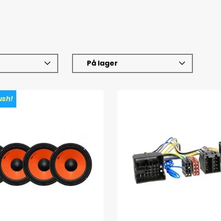
På lager
sh!