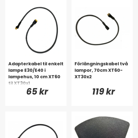
Adapterkabel til enkelt
Förlängningskabel två
lampe E30/E40 i
lampor, 70cm XT60-
lampehus, 10 cm XT60
XT30x2
til XT30x1
65 kr
119 kr