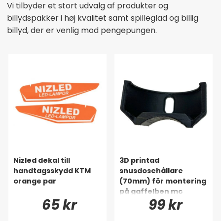
Vi tilbyder et stort udvalg af produkter og
billydspakker i høj kvalitet samt spilleglad og billig
billyd, der er venlig mod pengepungen.
Nizled dekal till
3D printad
handtagsskydd KTM
snusdosehållare
orange par
(70mm) för montering
på gaffelben mc
65 kr
99 kr
(buntband).