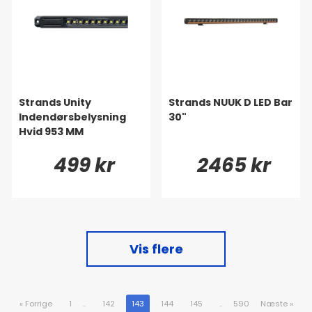
Strands Unity
Strands NUUK D LED Bar
Indendørsbelysning
30"
Hvid 953 MM
499 kr
2465 kr
Vis flere
«
Forrige
1
..
142
143
144
145
..
590
Næste
»