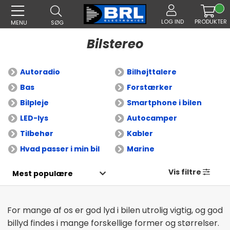
LOG IND
PRODUKTER
MENU
SØG
Bilstereo
Autoradio
Bilhøjttalere
Bas
Forstærker
Bilpleje
Smartphone i bilen
LED-lys
Autocamper
Tilbehør
Kabler
Hvad passer i min bil
Marine
Vis filtre
For mange af os er god lyd i bilen utrolig vigtig, og god
billyd findes i mange forskellige former og størrelser.