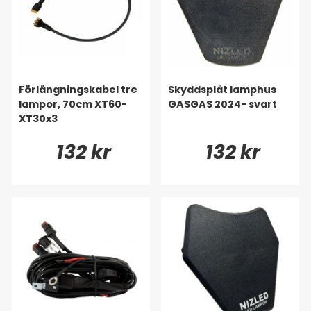
Förlängningskabel tre
Skyddsplåt lamphus
lampor, 70cm XT60-
GASGAS 2024- svart
XT30x3
132 kr
132 kr