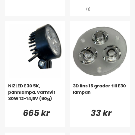
(1)
NIZLED E30 5K,
3D lins 15 grader till E30
pannlampa, varmvit
lampan
30W 12-14,5V (60g)
665 kr
33 kr