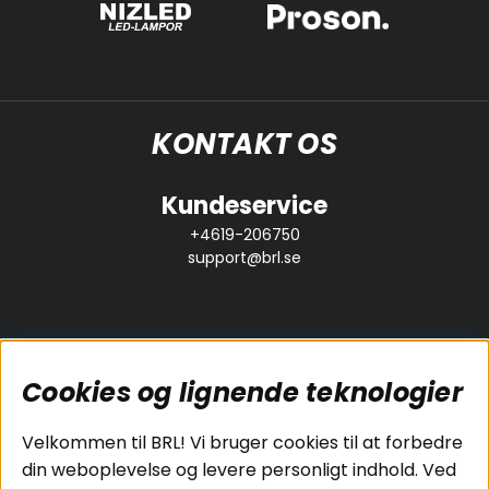
KONTAKT OS
Kundeservice
+4619-206750
support@brl.se
Cookies og lignende teknologier
Populære sider
Kundeservice
Velkommen til BRL! Vi bruger cookies til at forbedre
Pakkeløsninger
Cookies
din weboplevelse og levere personligt indhold. Ved
Bilstereo
Handelsbetingelser