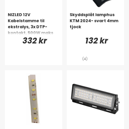
NIZLED 12V
Skyddsplåt lamphus
Kabelstamme til
KTM 2024- svart 4mm
ekstralys, 3x DTP-
tjock
kontakt, 500W maks
332 kr
132 kr
(4)