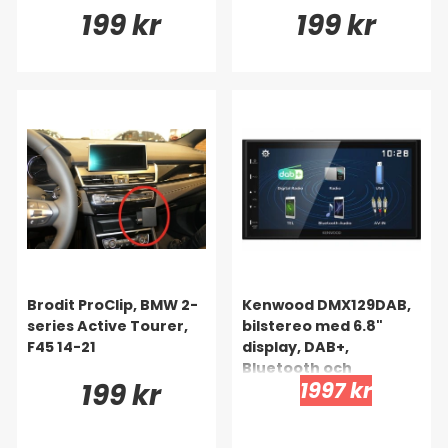
199 kr
199 kr
Brodit ProClip, BMW 2-
Kenwood DMX129DAB,
series Active Tourer,
bilstereo med 6.8"
F45 14-21
display, DAB+,
Bluetooth och
199 kr
1997 kr
USB/AUX