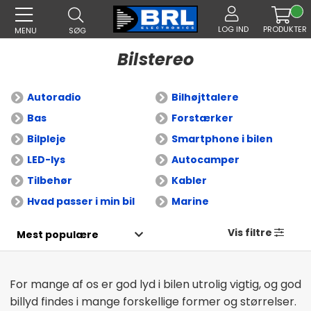
LOG IND
PRODUKTER
MENU
SØG
Bilstereo
Autoradio
Bilhøjttalere
Bas
Forstærker
Bilpleje
Smartphone i bilen
LED-lys
Autocamper
Tilbehør
Kabler
Hvad passer i min bil
Marine
Vis filtre
For mange af os er god lyd i bilen utrolig vigtig, og god
billyd findes i mange forskellige former og størrelser.