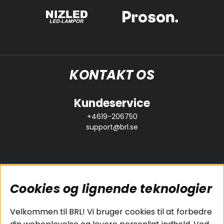
KONTAKT OS
Kundeservice
+4619-206750
support@brl.se
Cookies og lignende teknologier
Populære sider
Kundeservice
Velkommen til BRL! Vi bruger cookies til at forbedre
Pakkeløsninger
Cookies