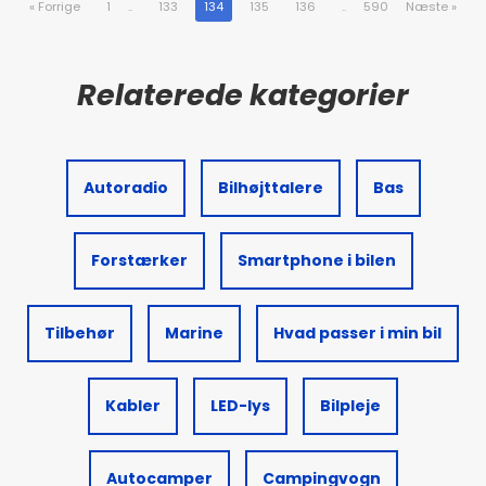
«
Forrige
1
..
133
134
135
136
..
590
Næste
»
Autoradio
Bilhøjttalere
Bas
Forstærker
Smartphone i bilen
Tilbehør
Marine
Hvad passer i min bil
Kabler
LED-lys
Bilpleje
Autocamper
Campingvogn