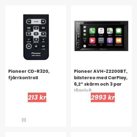
Pioneer CD-R320,
Pioneer AVH-Z2200BT,
fjärrkontroll
bilstereo med CarPlay,
6,2” skärm och 3 par
lågnivå
213 kr
2993 kr
(1)