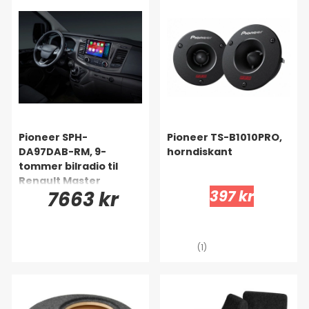
Pioneer SPH-
Pioneer TS-B1010PRO,
DA97DAB-RM, 9-
horndiskant
tommer bilradio til
Renault Master
7663 kr
397 kr
(1)