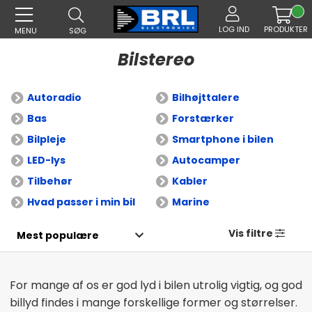
LOG IND
PRODUKTER
MENU
SØG
Bilstereo
Autoradio
Bilhøjttalere
Bas
Forstærker
Bilpleje
Smartphone i bilen
LED-lys
Autocamper
Tilbehør
Kabler
Hvad passer i min bil
Marine
Vis filtre
For mange af os er god lyd i bilen utrolig vigtig, og god
billyd findes i mange forskellige former og størrelser.