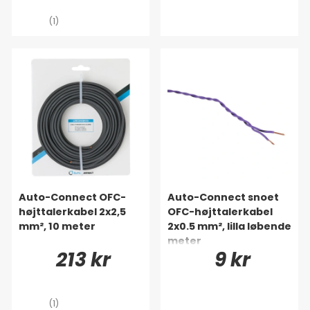
(1)
Auto-Connect OFC-
Auto-Connect snoet
højttalerkabel 2x2,5
OFC-højttalerkabel
mm², 10 meter
2x0.5 mm², lilla løbende
meter
213 kr
9 kr
(1)