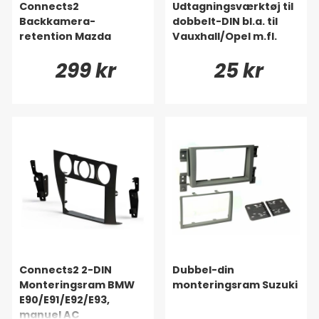
Connects2
Udtagningsværktøj til
Backkamera-
dobbelt-DIN bl.a. til
retention Mazda
Vauxhall/Opel m.fl.
299 kr
25 kr
Connects2 2-DIN
Dubbel-din
Monteringsram BMW
monteringsram Suzuki
E90/E91/E92/E93,
manuel AC