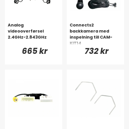
Analog
Connects2
videooverførsel
backkamera med
2.4GHz-2.843GHz
inspelning till CAM-
KIT14
665 kr
732 kr