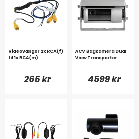
Videovælger 2x RCA(f)
ACV Bagkamera Dual
til 1x RCA(m)
View Transporter
265 kr
4599 kr