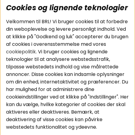
Cookies og lignende teknologier
Populære sider
Kundeservice
Velkommen til BRL! Vi bruger cookies til at forbedre
Pakkeløsninger
Cookies
din weboplevelse og levere personligt indhold. Ved
Bilstereo
Handelsbetingelser
at klikke på "Godkend og luk" accepterer du brugen
Højttalere
Personvernpolicy
af cookies i overensstemmelse med vores
Forstærker
Service / Garanti /
cookiepolitik
. Vi bruger cookies og lignende
Smartphone
Retur
teknologier til at analysere webstedsstrafik,
Tilbehør
tilpasse webstedets indhold og vise målrettede
Kabler
annoncer. Disse cookies kan indsamle oplysninger
om din enhed, internetaktivitet og præferencer. Du
har mulighed for at administrere dine
Områder
Følg os
cookieindstillinger ved at klikke på "Indstillinger". Her
Instagram
Bilstereo
kan du vælge, hvilke kategorier af cookies der skal
Hjemmestereo
Facebook
aktiveres eller deaktiveres. Bemærk, at
S
ø
g på din bil
deaktivering af visse cookies kan påvirke
Youtube
webstedets funktionalitet og ydeevne.
Tiktok