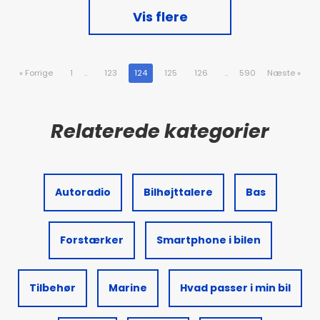
Vis flere
«
Forrige
1
..
123
124
125
126
..
590
Næste
»
Autoradio
Bilhøjttalere
Bas
Forstærker
Smartphone i bilen
Tilbehør
Marine
Hvad passer i min bil