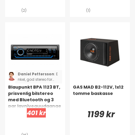
(2)
(1)
Daniel Pettersson
:
E
nkel, god stereo for
pengene. Tilslutter
Blaupunkt BPA 1123 BT,
GAS MAD B2-112V, 1x12
hurtigt til telefonen. En
prisvenlig bilstereo
tomme baskasse
lille ulempe er, at den
med Bluetooth og 3
lyser for stærkt og ser
par lavniveauudgange
ikke ud til at kunne
401 kr
1199 kr
dæmpes.