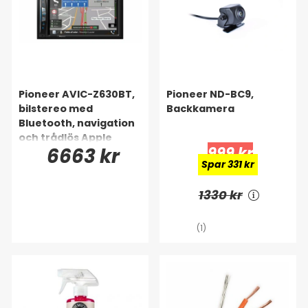
Pioneer AVIC-Z630BT,
Pioneer ND-BC9,
bilstereo med
Backkamera
Bluetooth, navigation
och trådlös Apple
6663 kr
999 kr
CarPlay
Spar 331 kr
1330 kr
(1)