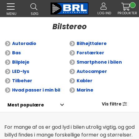
LOG IND
PRODUKTER
MENU
SØG
Bilstereo
Autoradio
Bilhøjttalere
Bas
Forstærker
Bilpleje
Smartphone i bilen
LED-lys
Autocamper
Tilbehør
Kabler
Hvad passer i min bil
Marine
Vis filtre
For mange af os er god lyd i bilen utrolig vigtig, og god
billyd findes i mange forskellige former og størrelser.