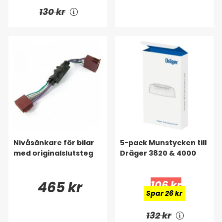
130 kr
Nivåsänkare för bilar
5-pack Munstycken till
med originalslutsteg
Dräger 3820 & 4000
465 kr
106 kr
Spar 26 kr
132 kr