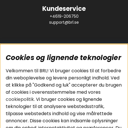
Kundeservice
+4619-206750
support@brl.se
Cookies og lignende teknologier
Populære sider
Kundeservice
Velkommen til BRL! Vi bruger cookies til at forbedre
Pakkeløsninger
Cookies
din weboplevelse og levere personligt indhold. Ved
Bilstereo
Handelsbetingelser
at klikke på "Godkend og luk" accepterer du brugen
Højttalere
Personvernpolicy
af cookies i overensstemmelse med vores
Forstærker
Service / Garanti /
cookiepolitik
. Vi bruger cookies og lignende
Smartphone
Retur
teknologier til at analysere webstedsstrafik,
Tilbehør
tilpasse webstedets indhold og vise målrettede
Kabler
annoncer. Disse cookies kan indsamle oplysninger
om din enhed, internetaktivitet og præferencer. Du