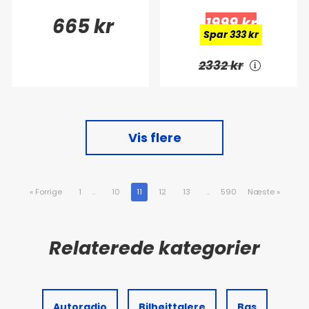
665 kr
1999 kr
Spar 333 kr
2332 kr
Vis flere
«
Forrige
1
..
10
11
12
13
..
590
Næste
»
Autoradio
Bilhøjttalere
Bas