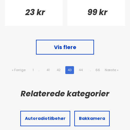
23 kr
99 kr
Vis flere
«
Forrige
1
..
41
42
43
44
..
66
Næste
»
Autoradiotilbehør
Bakkamera