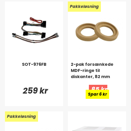
Pakkeløsning
SOT-976FB
2-pak forsænkede
MDF-ringe til
diskanter, 82 mm
259 kr
85 kr
Spar 6 kr
Pakkeløsning