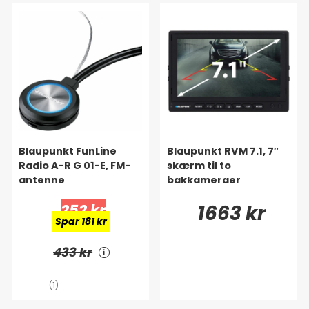
Blaupunkt FunLine
Blaupunkt RVM 7.1, 7″
Radio A-R G 01-E, FM-
skærm til to
antenne
bakkameraer
252 kr
1663 kr
Spar 181 kr
433 kr
(1)