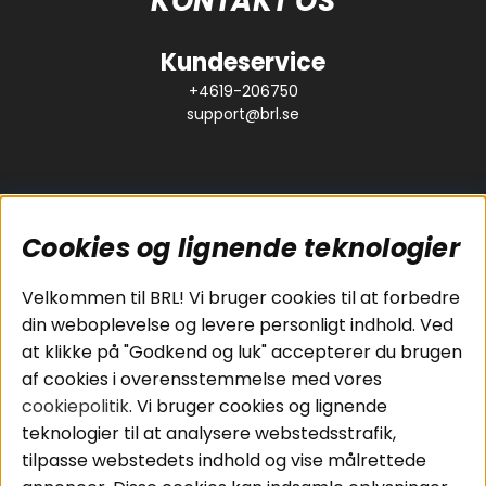
KONTAKT OS
Kundeservice
+4619-206750
support@brl.se
Cookies og lignende teknologier
Populære sider
Kundeservice
Velkommen til BRL! Vi bruger cookies til at forbedre
Pakkeløsninger
Cookies
din weboplevelse og levere personligt indhold. Ved
Bilstereo
Handelsbetingelser
at klikke på "Godkend og luk" accepterer du brugen
Højttalere
Personvernpolicy
af cookies i overensstemmelse med vores
Forstærker
Service / Garanti /
cookiepolitik
. Vi bruger cookies og lignende
Smartphone
Retur
teknologier til at analysere webstedsstrafik,
Tilbehør
tilpasse webstedets indhold og vise målrettede
Kabler