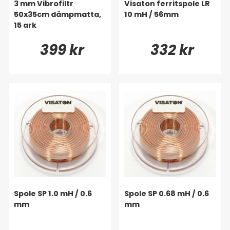
3 mm Vibrofiltr
Visaton ferritspole LR
50x35cm dämpmatta,
10 mH / 56mm
15 ark
399 kr
332 kr
Spole SP 1.0 mH / 0.6
Spole SP 0.68 mH / 0.6
mm
mm