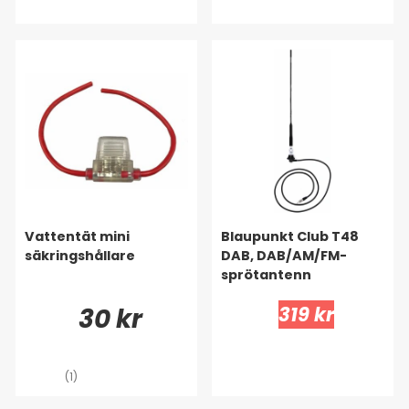
Vattentät mini
Blaupunkt Club T48
säkringshållare
DAB, DAB/AM/FM-
sprötantenn
30 kr
319 kr
(1)