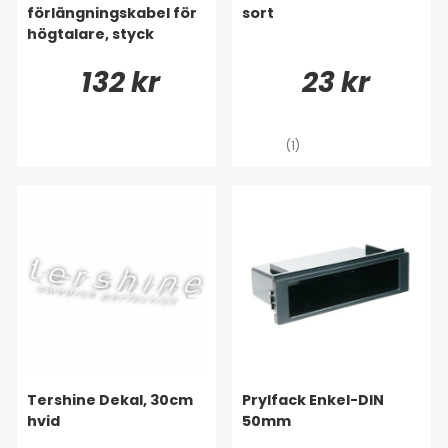
förlängningskabel för
sort
högtalare, styck
132 kr
23 kr
(1)
Tershine Dekal, 30cm
Prylfack Enkel-DIN
hvid
50mm