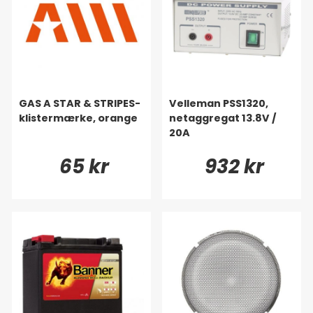
GAS A STAR & STRIPES-
Velleman PSS1320,
klistermærke, orange
netaggregat 13.8V /
20A
65 kr
932 kr