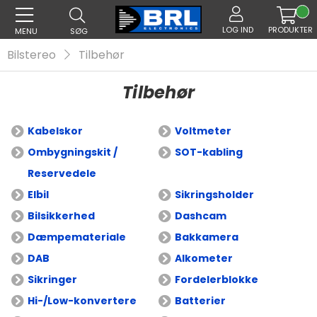
LOG IND
PRODUKTER
MENU
SØG
Bilstereo
Tilbehør
Tilbehør
Kabelskor
Voltmeter
Ombygningskit /
SOT-kabling
Reservedele
Elbil
Sikringsholder
Bilsikkerhed
Dashcam
Dæmpemateriale
Bakkamera
DAB
Alkometer
Sikringer
Fordelerblokke
Hi-/Low-konvertere
Batterier