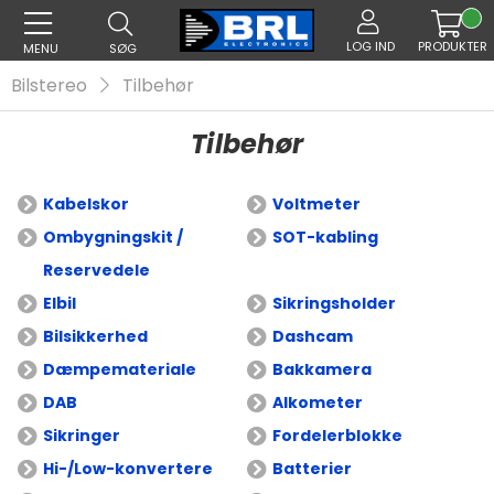
LOG IND
PRODUKTER
MENU
SØG
Bilstereo
Tilbehør
Tilbehør
Kabelskor
Voltmeter
Ombygningskit /
SOT-kabling
Reservedele
Elbil
Sikringsholder
Bilsikkerhed
Dashcam
Dæmpemateriale
Bakkamera
DAB
Alkometer
Sikringer
Fordelerblokke
Hi-/Low-konvertere
Batterier