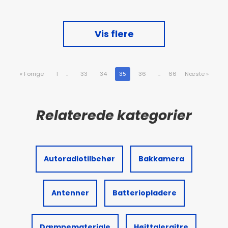
Vis flere
«
Forrige
1
..
33
34
35
36
..
66
Næste
»
Autoradiotilbehør
Bakkamera
Antenner
Batteriopladere
Dæmpemateriale
Højttalergitre