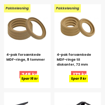
Pakkeløsning
Pakkeløsning
4-pak forsænkede
4-pak forsænkede
MDF-ringe, 8 tommer
MDF-ringe til
diskanter, 72 mm
245 kr
172 kr
Spar 16 kr
Spar 9 kr