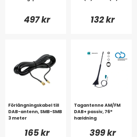
497 kr
132 kr
Förlängningskabel till
Tagantenne AM/FM
DAB-antenn, SMB-SMB
DAB+ passiv, 76°
3 meter
hældning
165 kr
399 kr