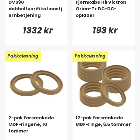
DVS90
Fjernkabel til Victron
dobbeltverifikationsfj
Orion-Tr DC-DC-
ernbetjening
oplader
1332 kr
193 kr
Pakkeløsning
Pakkeløsning
2-pak forsænkede
12-pak forsænkede
MDF-ringene, 10
MDF-ringe, 6.5 tommer
tommer