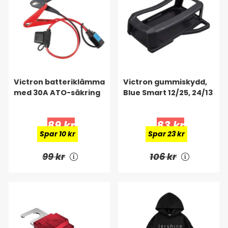
Victron batteriklämma
Victron gummiskydd,
med 30A ATO-säkring
Blue Smart 12/25, 24/13
89 kr
83 kr
Spar 10 kr
Spar 23 kr
99 kr
106 kr