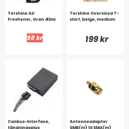
Tershine Air
Tershine Oversized T-
Freshener, Grøn Æble
shirt, beige, medium
58 kr
199 kr
Canbus-Interface,
Antenneadapter
tändningsplus
SMB(m) til SMA(m)