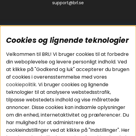
support@brl.se
Cookies og lignende teknologier
Populære sider
Kundeservice
Velkommen til BRL! Vi bruger cookies til at forbedre
Pakkeløsninger
Cookies
din weboplevelse og levere personligt indhold. Ved
Bilstereo
Handelsbetingelser
at klikke på "Godkend og luk" accepterer du brugen
Højttalere
Personvernpolicy
af cookies i overensstemmelse med vores
Forstærker
Service / Garanti /
cookiepolitik
. Vi bruger cookies og lignende
Smartphone
Retur
teknologier til at analysere webstedsstrafik,
Tilbehør
tilpasse webstedets indhold og vise målrettede
Kabler
annoncer. Disse cookies kan indsamle oplysninger
om din enhed, internetaktivitet og præferencer. Du
har mulighed for at administrere dine
Områder
Følg os
cookieindstillinger ved at klikke på "Indstillinger". Her
Instagram
Bilstereo