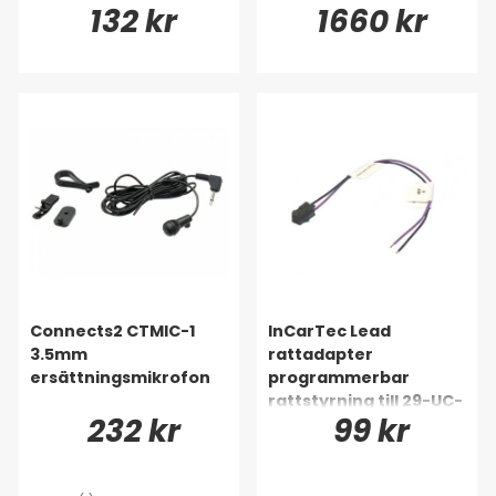
132 kr
1660 kr
Europa
Connects2 CTMIC-1
InCarTec Lead
3.5mm
rattadapter
ersättningsmikrofon
programmerbar
rattstyrning till 29-UC-
232 kr
99 kr
kablage