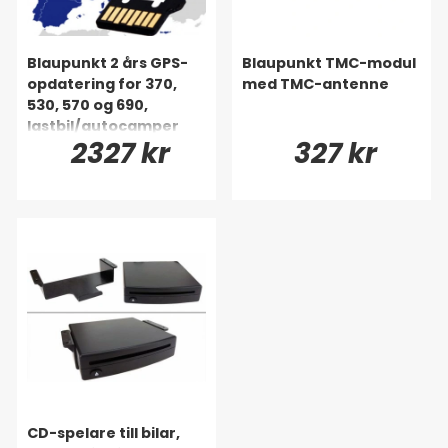
Blaupunkt 2 års GPS-
Blaupunkt TMC-modul
opdatering for 370,
med TMC-antenne
530, 570 og 690,
lastbil/autocamper
2327 kr
327 kr
Europa
CD-spelare till bilar,