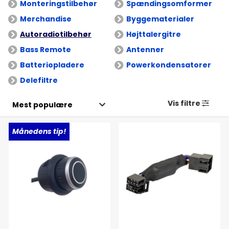
Monteringstilbehør
Spændingsomformer
Merchandise
Byggematerialer
Autoradiotilbehør
Højttalergitre
Bass Remote
Antenner
Batteriopladere
Powerkondensatorer
Delefiltre
Vis filtre
Månedens tip!