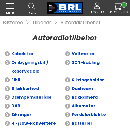
LOG IND
PRODUKTER
MENU
SØG
Bilstereo
Tilbehør
Autoradiotilbehør
Autoradiotilbehør
Kabelskor
Voltmeter
Ombygningskit /
SOT-kabling
Reservedele
Elbil
Sikringsholder
Bilsikkerhed
Dashcam
Dæmpemateriale
Bakkamera
DAB
Alkometer
Sikringer
Fordelerblokke
Hi-/Low-konvertere
Batterier