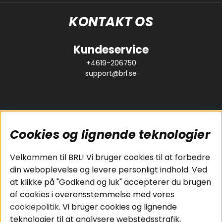
KONTAKT OS
Kundeservice
+4619-206750
support@brl.se
Cookies og lignende teknologier
Populære sider
Kundeservice
Velkommen til BRL! Vi bruger cookies til at forbedre
Pakkeløsninger
Cookies
din weboplevelse og levere personligt indhold. Ved
Bilstereo
Handelsbetingelser
at klikke på "Godkend og luk" accepterer du brugen
Højttalere
Personvernpolicy
af cookies i overensstemmelse med vores
Forstærker
Service / Garanti /
cookiepolitik
. Vi bruger cookies og lignende
Smartphone
Retur
teknologier til at analysere webstedsstrafik,