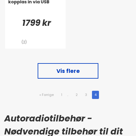
kopplas in via USB
1799 kr
(2)
Vis flere
«
Forrige
1
..
2
3
4
Autoradiotilbehør -
Nødvendige tilbehør til dit