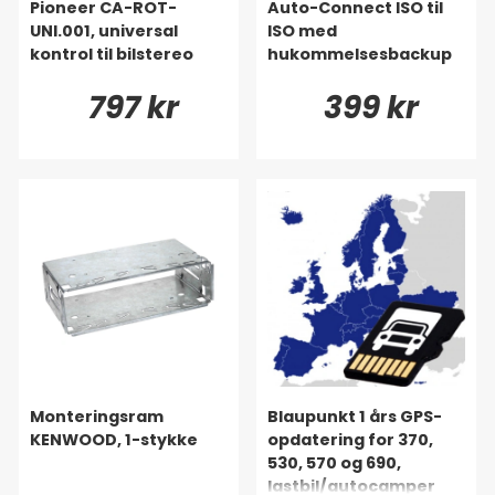
Pioneer CA-ROT-
Auto-Connect ISO til
UNI.001, universal
ISO med
kontrol til bilstereo
hukommelsesbackup
797 kr
399 kr
Monteringsram
Blaupunkt 1 års GPS-
KENWOOD, 1-stykke
opdatering for 370,
530, 570 og 690,
lastbil/autocamper