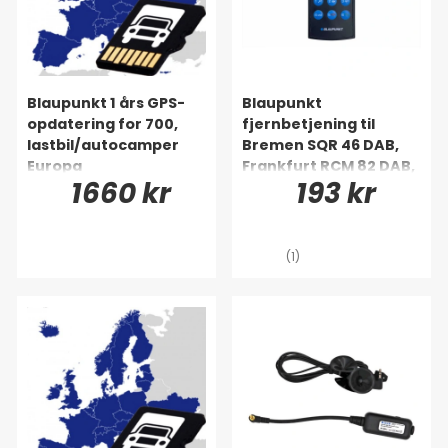
Blaupunkt 1 års GPS-
Blaupunkt
opdatering for 700,
fjernbetjening til
lastbil/autocamper
Bremen SQR 46 DAB,
Europa
Frankfurt RCM 82 DAB,
1660 kr
193 kr
serie 130, 230, 270, 370,
400, 500, HEAVY DUTY
(1)