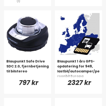
(1)
Blaupunkt Safe Drive
Blaupunkt 1 års GPS-
SDC 2.0, fjernbetjening
opdatering for 948,
til bilstereo
lastbil/autocamper/pe
rsonbil Europa
797 kr
2327 kr