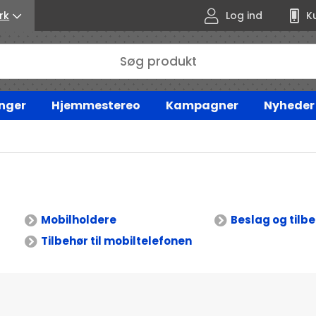
rk
Log ind
K
nger
Hjemmestereo
Kampagner
Nyheder
Mobilholdere
Beslag og tilb
Tilbehør til mobiltelefonen