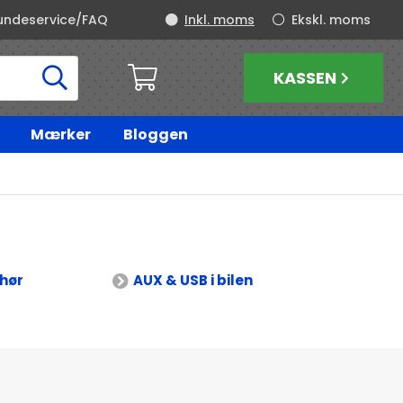
undeservice/FAQ
Inkl. moms
Ekskl. moms
KASSEN
Mærker
Bloggen
ehør
AUX & USB i bilen