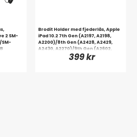
s,
Brodit Holder med fjederlås, Apple
ve 2 SM-
iPad 10.2 7th Gen (A2197, A2198,
/SM-
A2200)/8th Gen (A2428, A2429,
6B
A2430, A2270)/9th Gen (A2602,
399 kr
A2603, A2604, A2605)