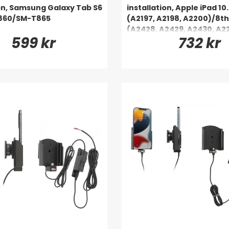
ion, Samsung Galaxy Tab S6
installation, Apple iPad 10
T860/SM-T865
(A2197, A2198, A2200)/8t
(A2428, A2429, A2430, A2
599 kr
732 kr
Gen (A2602, A2603, A2604