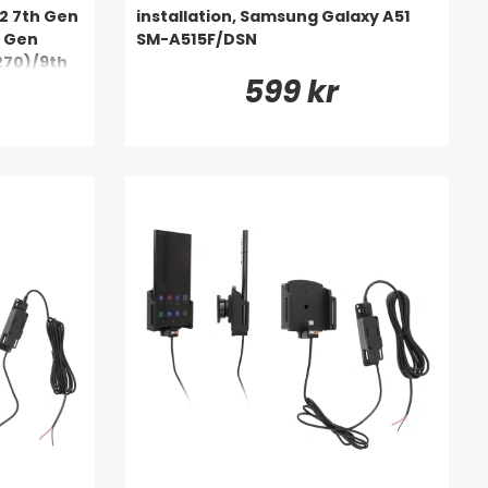
.2 7th Gen
installation, Samsung Galaxy A51
h Gen
SM-A515F/DSN
270)/9th
599 kr
, A2605)