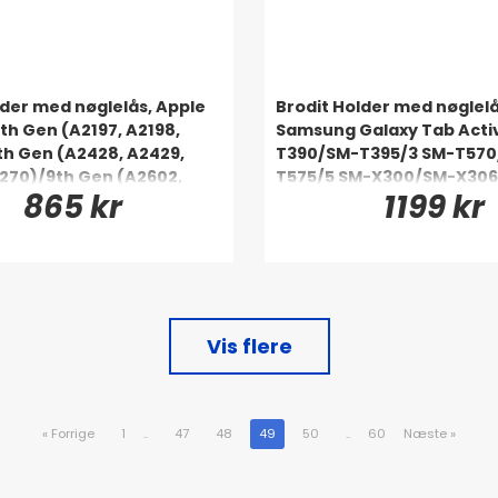
lder med nøglelås, Apple
Brodit Holder med nøglelå
7th Gen (A2197, A2198,
Samsung Galaxy Tab Acti
h Gen (A2428, A2429,
T390/SM-T395/3 SM-T570
270)/9th Gen (A2602,
T575/5 SM-X300/SM-X30
865 kr
1199 kr
604, A2605)
Vis flere
«
Forrige
1
..
47
48
49
50
..
60
Næste
»