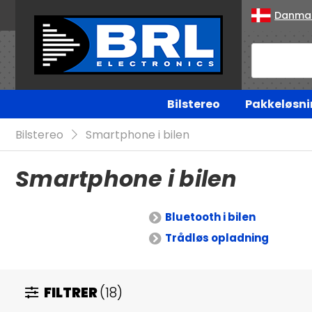
Danma
Bilstereo
Pakkeløsni
Bilstereo
Smartphone i bilen
Smartphone i bilen
Bluetooth i bilen
Trådløs opladning
FILTRER
(18)