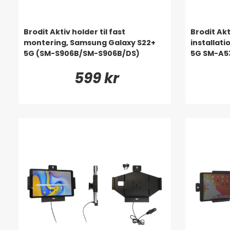
Brodit Aktiv holder til fast
Brodit Akt
montering, Samsung Galaxy S22+
installat
5G (SM-S906B/SM-S906B/DS)
5G SM-A5
599 kr