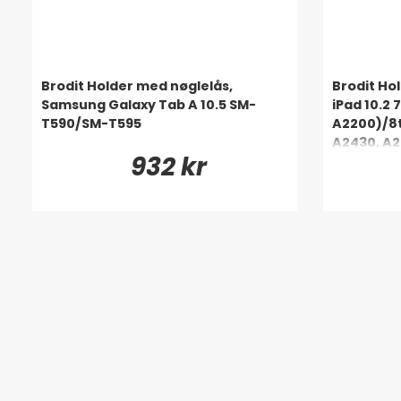
Brodit Holder med nøglelås,
Brodit Ho
Samsung Galaxy Tab A 10.5 SM-
iPad 10.2 
T590/SM-T595
A2200)/8t
A2430, A2
932 kr
A2603, A2