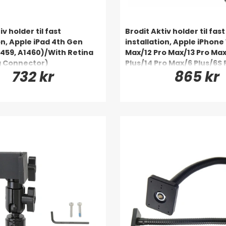
iv holder til fast
Brodit Aktiv holder til fast
on, Apple iPad 4th Gen
installation, Apple iPhone 
1459, A1460)/With Retina
Max/12 Pro Max/13 Pro Max
g Connector)
Plus/14 Pro Max/6 Plus/6S 
732 kr
865 kr
Plus/8 Plus/Xs Max