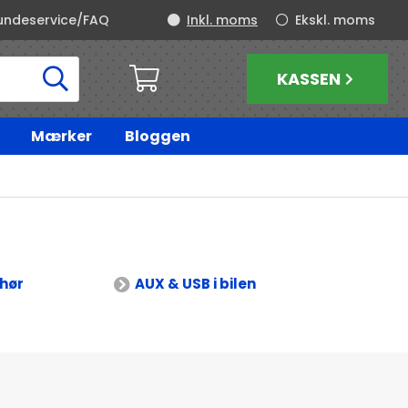
undeservice/FAQ
Inkl. moms
Ekskl. moms
KASSEN
Mærker
Bloggen
ehør
AUX & USB i bilen