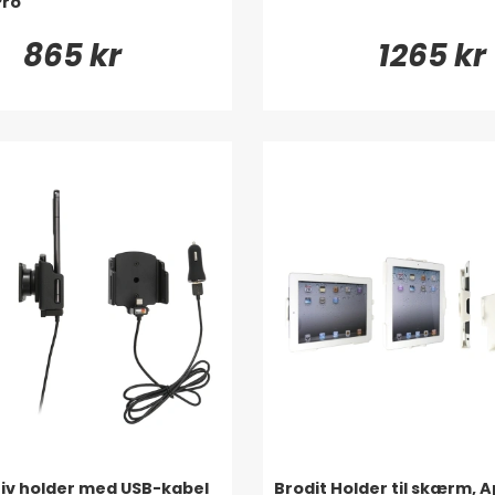
Pro
865 kr
1265 kr
tiv holder med USB-kabel
Brodit Holder til skærm, A