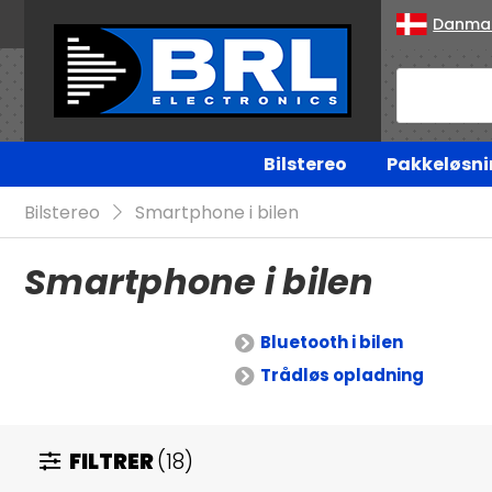
Danma
Bilstereo
Pakkeløsni
Bilstereo
Smartphone i bilen
Smartphone i bilen
Bluetooth i bilen
Trådløs opladning
FILTRER
(18)