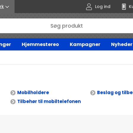
rk
Log ind
K
nger
Hjemmestereo
Kampagner
Nyheder
Mobilholdere
Beslag og tilb
Tilbehør til mobiltelefonen