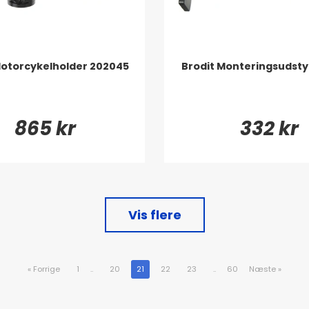
Motorcykelholder 202045
Brodit Monteringsudsty
865 kr
332 kr
Vis flere
«
Forrige
1
..
20
21
22
23
..
60
Næste
»