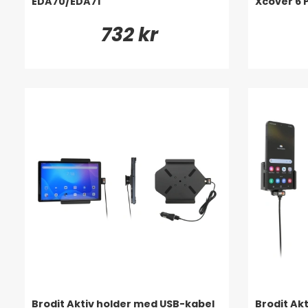
EDA70/EDA71
Xcover 6 
732 kr
Brodit Aktiv holder med USB-kabel
Brodit Ak