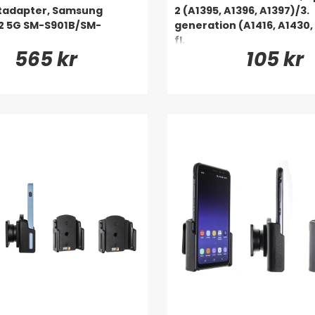
etadapter, Samsung
2 (A1395, A1396, A1397)/3.
2 5G SM-S901B/SM-
generation (A1416, A1430,
fl.
565 kr
105 kr