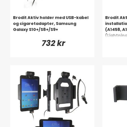
Brodit Aktiv holder med USB-kabel
Brodit Akt
og cigaretadapter, Samsung
installati
Galaxy S10+/S8+/S9+
(A1458, A
(Lightnin
732 kr