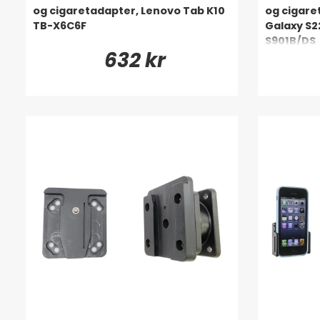
og cigaretadapter, Lenovo Tab K10
og cigar
TB-X6C6F
Galaxy S2
S901B/DS
632 kr