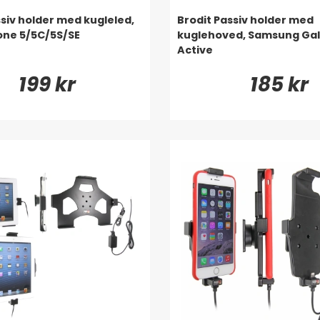
ssiv holder med kugleled,
Brodit Passiv holder med
one 5/5C/5S/SE
kuglehoved, Samsung Gal
Active
199 kr
185 kr