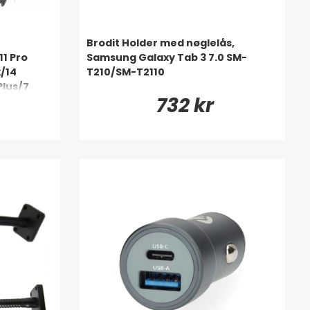
Brodit Holder med nøglelås,
11 Pro
Samsung Galaxy Tab 3 7.0 SM-
/14
T210/SM-T2110
Plus/7
732 kr