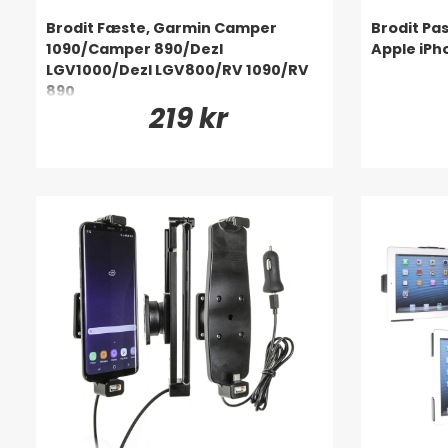
Brodit Fæste, Garmin Camper
Brodit Pa
1090/Camper 890/Dezl
Apple iPh
LGV1000/Dezl LGV800/RV 1090/RV
890
219 kr