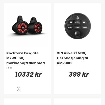
Rockford Fosgate
DLS Alive REM30,
M2WL-8B,
fjernbetjening til
marinehøjttaler med
AMR30D
LED
10332 kr
399 kr
(2)