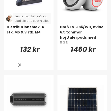
Linus
:
Praktisk, når du
skal tilslutte strøm eller
højttalerkabel!
Distributionsblok, 4
DS18 EN-JS6/WH, hvide
stk. M5 & 3 stk. M4
6.5 tommer
højttalerpods med
RGB
132 kr
1460 kr
(1)