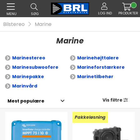
LOG IND
PRODUKTER
MENU
SØG
Bilstereo
Marine
Marine
Marinestereo
Marinehøjttalere
Marinesubwoofere
Marineforstærkere
Marinepakke
Marinetilbehør
Marinvård
Vis filtre
Pakkeløsning