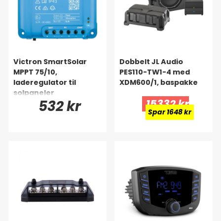
Victron SmartSolar
Dobbelt JL Audio
MPPT 75/10,
PES110-TW1-4 med
laderegulator til
XDM600/1, baspakke
solpaneler
532 kr
15332 kr
Spar 1648 kr