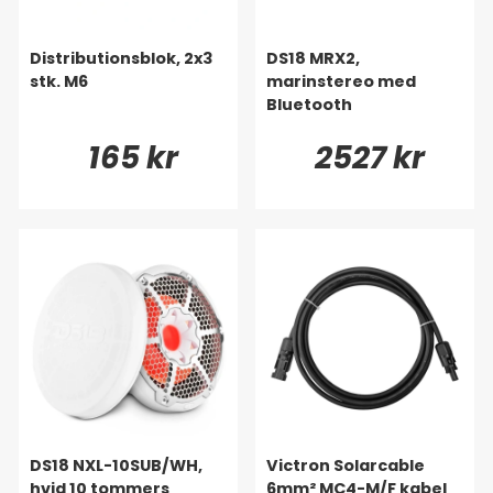
Distributionsblok, 2x3
DS18 MRX2,
stk. M6
marinstereo med
Bluetooth
165 kr
2527 kr
DS18 NXL-10SUB/WH,
Victron Solarcable
hvid 10 tommers
6mm² MC4-M/F kabel