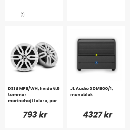
(1)
DS18 MP6/WH, hvide 6.5
JL Audio XDM600/1,
tommer
monoblok
marinehøjttalere, par
793 kr
4327 kr