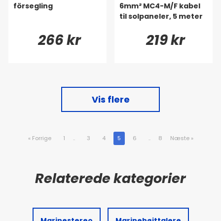
försegling
6mm² MC4-M/F kabel
til solpaneler, 5 meter
266 kr
219 kr
Vis flere
«
Forrige
1
..
3
4
5
6
..
8
Næste
»
Marinestereo
Marinehøjttalere