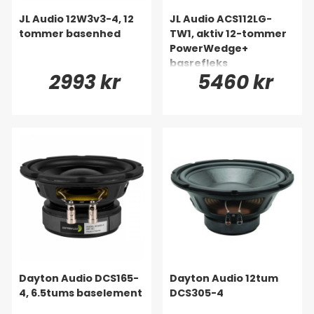
JL Audio 12W3v3-4, 12
JL Audio ACS112LG-
tommer basenhed
TW1, aktiv 12-tommer
PowerWedge+
basrefleks
2993 kr
5460 kr
Dayton Audio DCS165-
Dayton Audio 12tum
4, 6.5tums baselement
DCS305-4