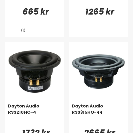
665 kr
1265 kr
(1)
Dayton Audio
Dayton Audio
RSS210HO-4
RSS315HO-44
1732 kr
2665 kr