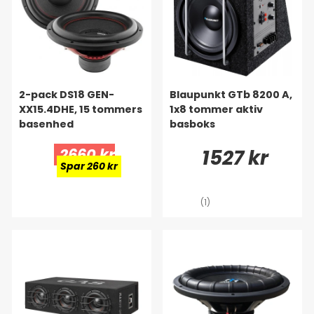
2-pack DS18 GEN-
Blaupunkt GTb 8200 A,
XX15.4DHE, 15 tommers
1x8 tommer aktiv
basenhed
basboks
2660 kr
1527 kr
Spar 260 kr
(1)