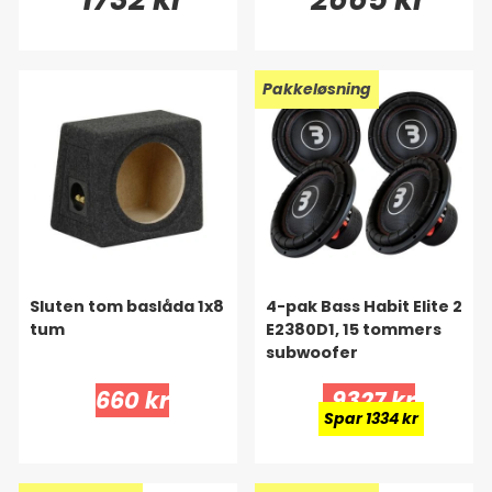
Pakkeløsning
Sluten tom baslåda 1x8
4-pak Bass Habit Elite 2
tum
E2380D1, 15 tommers
subwoofer
660 kr
9327 kr
Spar 1334 kr