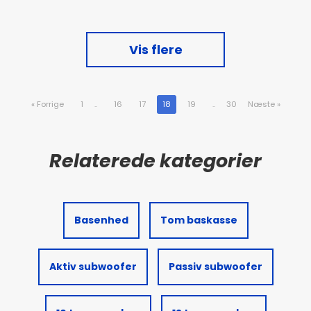
Vis flere
«
Forrige
1
..
16
17
18
19
..
30
Næste
»
Basenhed
Tom baskasse
Aktiv subwoofer
Passiv subwoofer