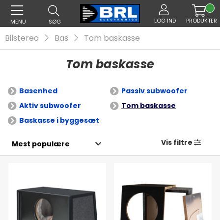
LOG IND
PRODUKTER
MENU
SØG
Bilstereo
Bas
Tom baskasse
Tom baskasse
Basenhed
Passiv subwoofer
Aktiv subwoofer
Tom baskasse
Baskasse i byggesæt
Vis filtre