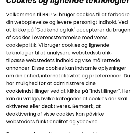
Cookies og lignende teknologier
Populære sider
Kundeservice
Velkommen til BRL! Vi bruger cookies til at forbedre
Pakkeløsninger
Cookies
din weboplevelse og levere personligt indhold. Ved
Bilstereo
Handelsbetingelser
at klikke på "Godkend og luk" accepterer du brugen
Højttalere
Personvernpolicy
af cookies i overensstemmelse med vores
Forstærker
Service / Garanti /
cookiepolitik
. Vi bruger cookies og lignende
Smartphone
Retur
teknologier til at analysere webstedsstrafik,
Tilbehør
tilpasse webstedets indhold og vise målrettede
Kabler
annoncer. Disse cookies kan indsamle oplysninger
om din enhed, internetaktivitet og præferencer. Du
har mulighed for at administrere dine
Områder
Følg os
cookieindstillinger ved at klikke på "Indstillinger". Her
Instagram
Bilstereo
kan du vælge, hvilke kategorier af cookies der skal
Hjemmestereo
Facebook
aktiveres eller deaktiveres. Bemærk, at
S
ø
g på din bil
deaktivering af visse cookies kan påvirke
Youtube
webstedets funktionalitet og ydeevne.
Tiktok
For mere information om, hvordan vi bruger