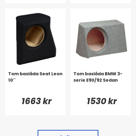
Tom baslåda Seat Leon
Tom baslåda BMW 3-
10''
serie E90/92 Sedan
1663 kr
1530 kr