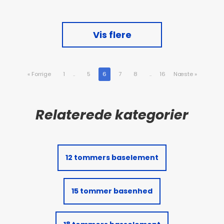
Vis flere
«
Forrige
1
..
5
6
7
8
..
16
Næste
»
12 tommers baselement
15 tommer basenhed