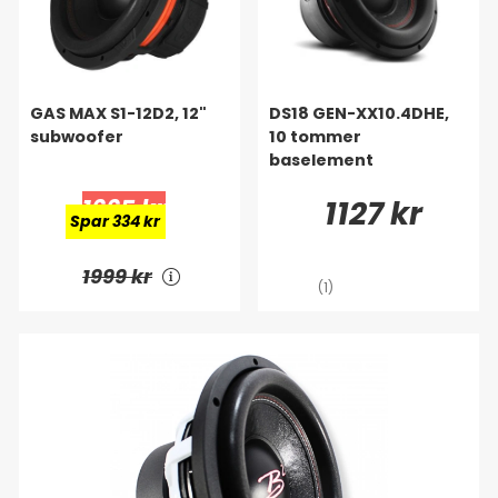
GAS MAX S1-12D2, 12"
DS18 GEN-XX10.4DHE,
subwoofer
10 tommer
baselement
1665 kr
1127 kr
Spar 334 kr
1999 kr
(1)