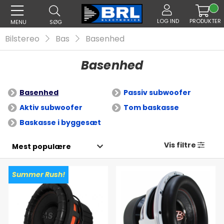
LOG IND
PRODUKTER
MENU
SØG
Bilstereo
Bas
Basenhed
Basenhed
Basenhed
Passiv subwoofer
Aktiv subwoofer
Tom baskasse
Baskasse i byggesæt
Vis filtre
Summer Rush!