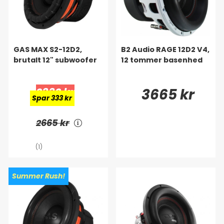
GAS MAX S2-12D2,
B2 Audio RAGE 12D2 V4,
brutalt 12" subwoofer
12 tommer basenhed
2332 kr
3665 kr
Spar 333 kr
2665 kr
(1)
Summer Rush!