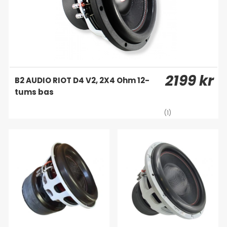
2199 kr
B2 AUDIO RIOT D4 V2, 2X4 Ohm 12-
tums bas
(1)