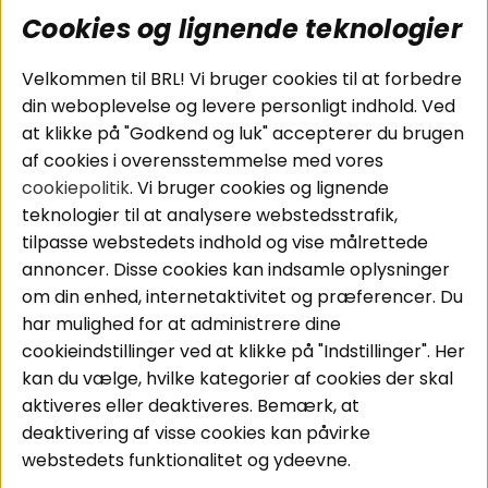
Cookies og lignende teknologier
Populære sider
Kundeservice
Velkommen til BRL! Vi bruger cookies til at forbedre
Pakkeløsninger
Cookies
din weboplevelse og levere personligt indhold. Ved
Bilstereo
Handelsbetingelser
at klikke på "Godkend og luk" accepterer du brugen
Højttalere
Personvernpolicy
af cookies i overensstemmelse med vores
Forstærker
Service / Garanti /
cookiepolitik
. Vi bruger cookies og lignende
Smartphone
Retur
teknologier til at analysere webstedsstrafik,
Tilbehør
tilpasse webstedets indhold og vise målrettede
Kabler
annoncer. Disse cookies kan indsamle oplysninger
om din enhed, internetaktivitet og præferencer. Du
har mulighed for at administrere dine
Områder
Følg os
cookieindstillinger ved at klikke på "Indstillinger". Her
Instagram
Bilstereo
kan du vælge, hvilke kategorier af cookies der skal
Hjemmestereo
Facebook
aktiveres eller deaktiveres. Bemærk, at
S
ø
g på din bil
deaktivering af visse cookies kan påvirke
Youtube
webstedets funktionalitet og ydeevne.
Tiktok