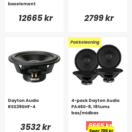
baselement
12665 kr
2799 kr
Pakkeløsning
Dayton Audio
4-pack Dayton Audio
RSS390HF-4
PA460-8, 18tums
bas/midbas
3532 kr
6665 kr
Spar 796 kr