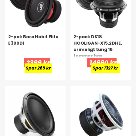
2-pak Bass Habit Elite
2-pack DS18
E300D1
HOOLIGAN-X15.2DHE,
urimeligt tung 15
tommer bas
2399 kr
14660 kr
Spar 265 kr
Spar 1327 kr